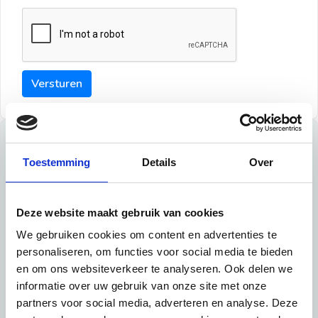
Versturen
Tips
Toestemming
Details
Over
Maak een goede indruk bij de verhuurder met deze tips:
Tip 1:
Deze website maakt gebruik van cookies
We gebruiken cookies om content en advertenties te
Schrijf een duidelijke introductie en geef de volgende
personaliseren, om functies voor social media te bieden
informatie mee:
en om ons websiteverkeer te analyseren. Ook delen we
informatie over uw gebruik van onze site met onze
Ben je student, werkachtig of werkzoekend
partners voor social media, adverteren en analyse. Deze
Wat je in je dagelijks leven doet