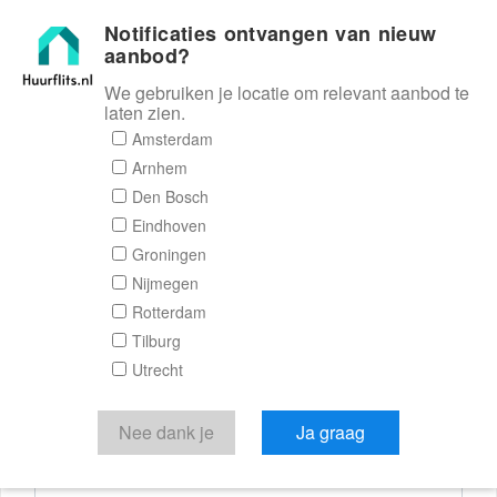
Notificaties ontvangen van nieuw
Huurflits
aanbod?
We gebruiken je locatie om relevant aanbod te
laten zien.
Reactieformulier
Amsterdam
Arnhem
Huurflits
Den Bosch
Eindhoven
Groningen
Nijmegen
Verstuur je bericht
Rotterdam
Tilburg
Door een bericht te sturen kom je in contact met de
Utrecht
aanbieder of makelaar van de woning.
Je reactie
Nee dank je
Ja graag