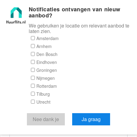
Notificaties ontvangen van nieuw
Huurflits
aanbod?
We gebruiken je locatie om relevant aanbod te
laten zien.
Reactieformulier
Amsterdam
Arnhem
Huurflits
Den Bosch
Eindhoven
Groningen
Nijmegen
Verstuur je bericht
Rotterdam
Tilburg
Door een bericht te sturen kom je in contact met de
Utrecht
aanbieder of makelaar van de woning.
Je reactie
Nee dank je
Ja graag