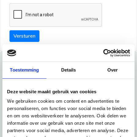
Versturen
Tips
Toestemming
Details
Over
Maak een goede indruk bij de verhuurder met deze tips:
Tip 1:
Deze website maakt gebruik van cookies
We gebruiken cookies om content en advertenties te
Schrijf een duidelijke introductie en geef de volgende
personaliseren, om functies voor social media te bieden
informatie mee:
en om ons websiteverkeer te analyseren. Ook delen we
informatie over uw gebruik van onze site met onze
Ben je student, werkachtig of werkzoekend
partners voor social media, adverteren en analyse. Deze
Wat je in je dagelijks leven doet