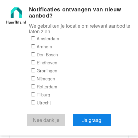
Notificaties ontvangen van nieuw
Huurflits
aanbod?
We gebruiken je locatie om relevant aanbod te
laten zien.
Reactieformulier
Amsterdam
Arnhem
Huurflits
Den Bosch
Eindhoven
Groningen
Nijmegen
Verstuur je bericht
Rotterdam
Tilburg
Door een bericht te sturen kom je in contact met de
Utrecht
aanbieder of makelaar van de woning.
Je reactie
Nee dank je
Ja graag