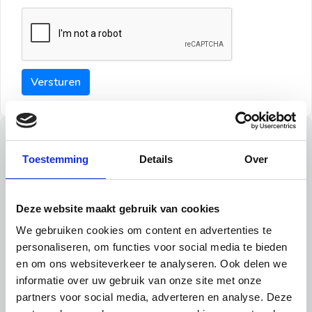
Versturen
Tips
Toestemming
Details
Over
Maak een goede indruk bij de verhuurder met deze tips:
Tip 1:
Deze website maakt gebruik van cookies
We gebruiken cookies om content en advertenties te
Schrijf een duidelijke introductie en geef de volgende
personaliseren, om functies voor social media te bieden
informatie mee:
en om ons websiteverkeer te analyseren. Ook delen we
informatie over uw gebruik van onze site met onze
Ben je student, werkachtig of werkzoekend
partners voor social media, adverteren en analyse. Deze
Wat je in je dagelijks leven doet