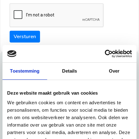
Versturen
Tips
Toestemming
Details
Over
Maak een goede indruk bij de verhuurder met deze tips:
Tip 1:
Deze website maakt gebruik van cookies
We gebruiken cookies om content en advertenties te
Schrijf een duidelijke introductie en geef de volgende
personaliseren, om functies voor social media te bieden
informatie mee:
en om ons websiteverkeer te analyseren. Ook delen we
informatie over uw gebruik van onze site met onze
Ben je student, werkachtig of werkzoekend
partners voor social media, adverteren en analyse. Deze
Wat je in je dagelijks leven doet