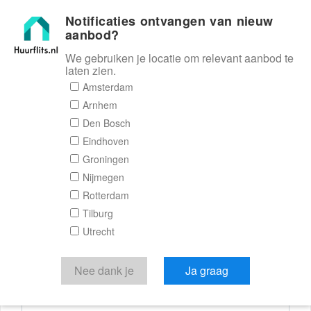
Notificaties ontvangen van nieuw
Huurflits
aanbod?
We gebruiken je locatie om relevant aanbod te
laten zien.
Reactieformulier
Amsterdam
Arnhem
Huurflits
Den Bosch
Eindhoven
Groningen
Nijmegen
Verstuur je bericht
Rotterdam
Tilburg
Door een bericht te sturen kom je in contact met de
Utrecht
aanbieder of makelaar van de woning.
Je reactie
Nee dank je
Ja graag