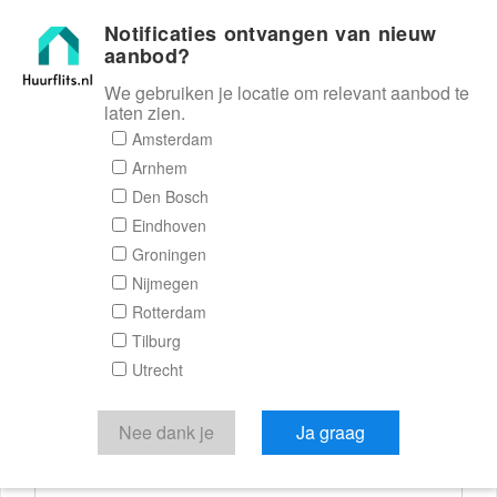
Notificaties ontvangen van nieuw
Huurflits
aanbod?
We gebruiken je locatie om relevant aanbod te
laten zien.
Reactieformulier
Amsterdam
Arnhem
Huurflits
Den Bosch
Eindhoven
Groningen
Nijmegen
Verstuur je bericht
Rotterdam
Tilburg
Door een bericht te sturen kom je in contact met de
Utrecht
aanbieder of makelaar van de woning.
Je reactie
Nee dank je
Ja graag