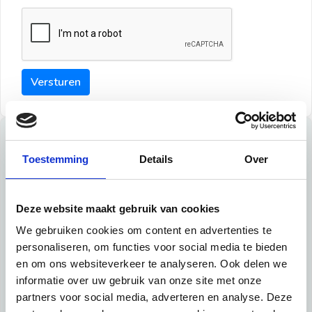
Versturen
Tips
Toestemming
Details
Over
Maak een goede indruk bij de verhuurder met deze tips:
Tip 1:
Deze website maakt gebruik van cookies
We gebruiken cookies om content en advertenties te
Schrijf een duidelijke introductie en geef de volgende
personaliseren, om functies voor social media te bieden
informatie mee:
en om ons websiteverkeer te analyseren. Ook delen we
informatie over uw gebruik van onze site met onze
Ben je student, werkachtig of werkzoekend
partners voor social media, adverteren en analyse. Deze
Wat je in je dagelijks leven doet