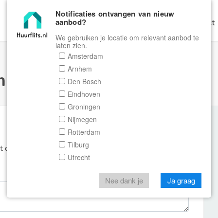
Notificaties ontvangen van nieuw
aanbod?
Home
Zoeken
Gratis Verhuren
Contact
We gebruiken je locatie om relevant aanbod te
laten zien.
Amsterdam
Arnhem
ulier Huurflits
Den Bosch
Eindhoven
Groningen
Nijmegen
Rotterdam
Tilburg
et de aanbieder of makelaar van de woning.
Utrecht
Nee dank je
Ja graag