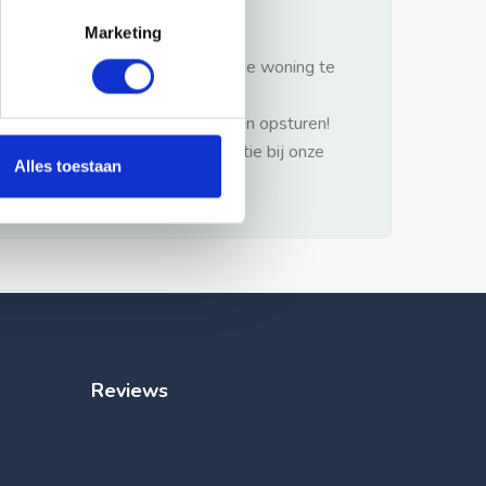
gezonde verstand.
Marketing
1: Nooit vooraf betalen zonder de woning te
hebben gezien.
2: Geen persoonlijke documenten opsturen!
3: Meld bij misbruik de advertentie bij onze
Alles toestaan
klantenservice.
Reviews