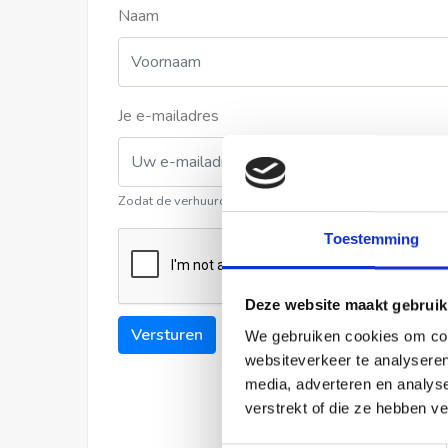
Naam
Je e-mailadres
Zodat de verhuurder contact met u kan opnemen
Toestemming
Deze website maakt gebruik
Versturen
We gebruiken cookies om cont
websiteverkeer te analyseren
media, adverteren en analys
verstrekt of die ze hebben v