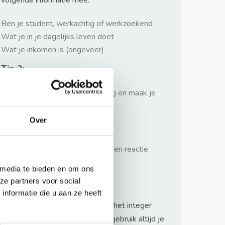
volgende informatie mee:
Ben je student, werkachtig of werkzoekend
Wat je in je dagelijks leven doet
Wat je inkomen is (ongeveer)
Tip 2:
Wees beleefd, niet te langdradig en maak je
verhaal kort
Over
Tip 3:
Wacht niet met reageren. Snel een reactie
sturen geeft je meer kans.
 media te bieden en om ons
Waarschuwing
ze partners voor social
nformatie die u aan ze heeft
Huurflits hecht veel waarde aan het integer
handelen van verhuurders maar gebruik altijd je