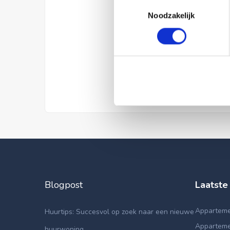
Toestemmingsselectie
Noodzakelijk
Blogpost
Laatste
Apparteme
Huurtips: Succesvol op zoek naar een nieuwe
Apparteme
huurwoning