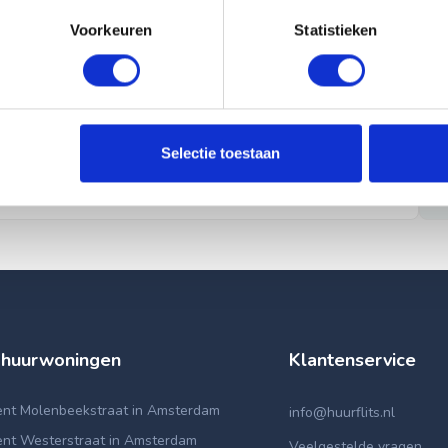
Voorkeuren
Statistieken
Selectie toestaan
 huurwoningen
Klantenservice
nt Molenbeekstraat in Amsterdam
info@huurflits.nl
nt Westerstraat in Amsterdam
Veelgestelde vragen