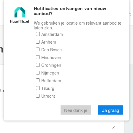
Notificaties ontvangen van nieuw
aanbod?
Home
Zoeken
Gratis Verhuren
Contact
We gebruiken je locatie om relevant aanbod te
laten zien.
Amsterdam
Arnhem
ulier Huurflits
Den Bosch
Eindhoven
Groningen
Nijmegen
Rotterdam
Tilburg
et de aanbieder of makelaar van de woning.
Utrecht
Nee dank je
Ja graag