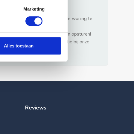
gezonde verstand.
Marketing
1: Nooit vooraf betalen zonder de woning te
hebben gezien.
2: Geen persoonlijke documenten opsturen!
3: Meld bij misbruik de advertentie bij onze
Alles toestaan
klantenservice.
Reviews