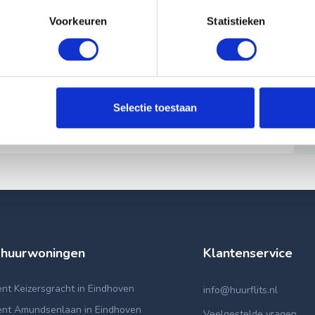
Voorkeuren
Statistieken
Selectie toestaan
 huurwoningen
Klantenservice
t Keizersgracht in Eindhoven
info@huurflits.nl
nt Amundsenlaan in Eindhoven
Veelgestelde vragen