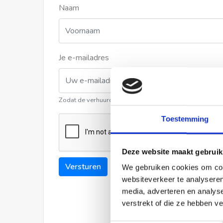
Naam
Je e-mailadres
Zodat de verhuurder contact met u kan opnemen
Toestemming
Deze website maakt gebruik
Versturen
We gebruiken cookies om cont
websiteverkeer te analyseren
media, adverteren en analys
verstrekt of die ze hebben v