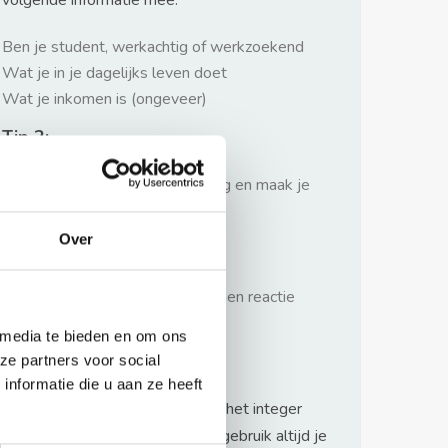
volgende informatie mee:
Ben je student, werkachtig of werkzoekend
Wat je in je dagelijks leven doet
Wat je inkomen is (ongeveer)
Tip 2:
Wees beleefd, niet te langdradig en maak je
verhaal kort
Over
Tip 3:
Wacht niet met reageren. Snel een reactie
sturen geeft je meer kans.
 media te bieden en om ons
Waarschuwing
ze partners voor social
nformatie die u aan ze heeft
Huurflits hecht veel waarde aan het integer
handelen van verhuurders maar gebruik altijd je