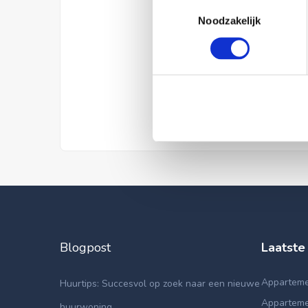
Toestemmingsselectie
Noodzakelijk
Blogpost
Laatste
Appartemen
Huurtips: Succesvol op zoek naar een nieuwe
Apparteme
huurwoning