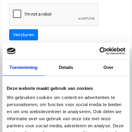
Versturen
Tips
Toestemming
Details
Over
Maak een goede indruk bij de verhuurder met deze tips:
Tip 1:
Deze website maakt gebruik van cookies
We gebruiken cookies om content en advertenties te
Schrijf een duidelijke introductie en geef de volgende
personaliseren, om functies voor social media te bieden
informatie mee:
en om ons websiteverkeer te analyseren. Ook delen we
informatie over uw gebruik van onze site met onze
Ben je student, werkachtig of werkzoekend
partners voor social media, adverteren en analyse. Deze
Wat je in je dagelijks leven doet