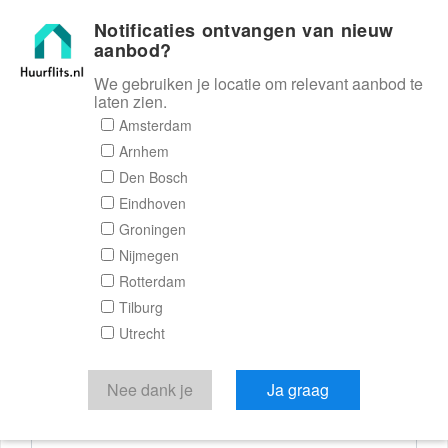
Notificaties ontvangen van nieuw
Huurflits
aanbod?
We gebruiken je locatie om relevant aanbod te
laten zien.
Reactieformulier
Amsterdam
Arnhem
Huurflits
Den Bosch
Eindhoven
Groningen
Nijmegen
Verstuur je bericht
Rotterdam
Tilburg
Door een bericht te sturen kom je in contact met de
Utrecht
aanbieder of makelaar van de woning.
Je reactie
Nee dank je
Ja graag