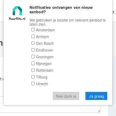
Notificaties ontvangen van nieuw
aanbod?
Home
Zoeken
Gratis Verhuren
Contact
We gebruiken je locatie om relevant aanbod te
laten zien.
Amsterdam
Arnhem
ulier Huurflits
Den Bosch
Eindhoven
Groningen
Nijmegen
Rotterdam
Tilburg
et de aanbieder of makelaar van de woning.
Utrecht
Nee dank je
Ja graag