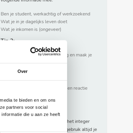
volgende informatie mee:
Ben je student, werkachtig of werkzoekend
Wat je in je dagelijks leven doet
Wat je inkomen is (ongeveer)
Tip 2:
Wees beleefd, niet te langdradig en maak je
verhaal kort
Over
Tip 3:
Wacht niet met reageren. Snel een reactie
sturen geeft je meer kans.
 media te bieden en om ons
Waarschuwing
ze partners voor social
nformatie die u aan ze heeft
Huurflits hecht veel waarde aan het integer
handelen van verhuurders maar gebruik altijd je