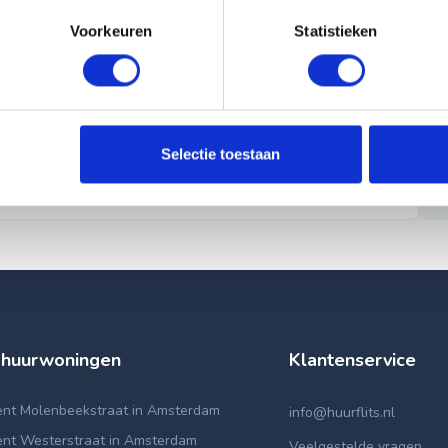
Voorkeuren
Statistieken
Selectie toestaan
 huurwoningen
Klantenservice
nt Molenbeekstraat in Amsterdam
info@huurflits.nl
nt Westerstraat in Amsterdam
Veelgestelde vragen