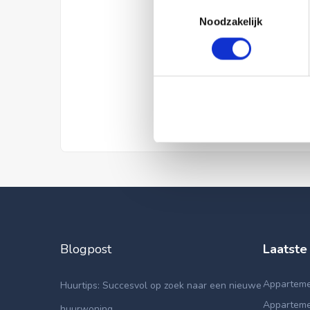
Toestemmingsselectie
Noodzakelijk
Blogpost
Laatste
Apparteme
Huurtips: Succesvol op zoek naar een nieuwe
Apparteme
huurwoning