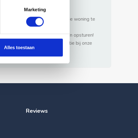
gezonde verstand.
Marketing
1: Nooit vooraf betalen zonder de woning te
hebben gezien.
2: Geen persoonlijke documenten opsturen!
3: Meld bij misbruik de advertentie bij onze
Alles toestaan
klantenservice.
Reviews