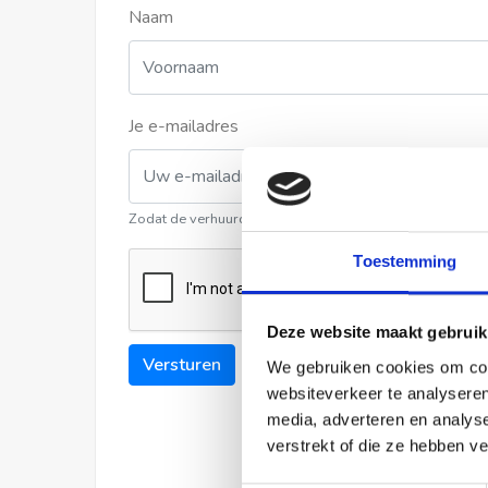
Naam
Je e-mailadres
Zodat de verhuurder contact met u kan opnemen
Toestemming
Deze website maakt gebruik
Versturen
We gebruiken cookies om cont
websiteverkeer te analyseren
media, adverteren en analys
verstrekt of die ze hebben v