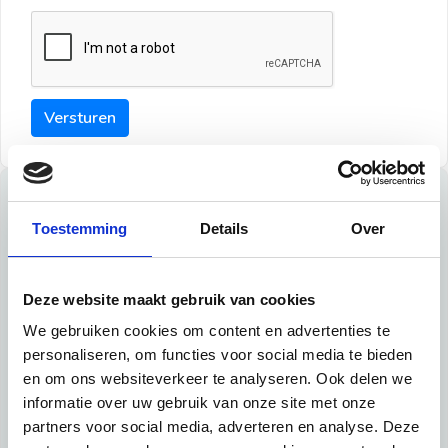
Versturen
Tips
Toestemming
Details
Over
Maak een goede indruk bij de verhuurder met deze tips:
Tip 1:
Deze website maakt gebruik van cookies
We gebruiken cookies om content en advertenties te
Schrijf een duidelijke introductie en geef de volgende
personaliseren, om functies voor social media te bieden
informatie mee:
en om ons websiteverkeer te analyseren. Ook delen we
informatie over uw gebruik van onze site met onze
Ben je student, werkachtig of werkzoekend
partners voor social media, adverteren en analyse. Deze
Wat je in je dagelijks leven doet