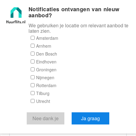
Notificaties ontvangen van nieuw
Huurflits
aanbod?
We gebruiken je locatie om relevant aanbod te
laten zien.
Reactieformulier
Amsterdam
Arnhem
Huurflits
Den Bosch
Eindhoven
Groningen
Nijmegen
Verstuur je bericht
Rotterdam
Tilburg
Door een bericht te sturen kom je in contact met de
Utrecht
aanbieder of makelaar van de woning.
Je reactie
Nee dank je
Ja graag