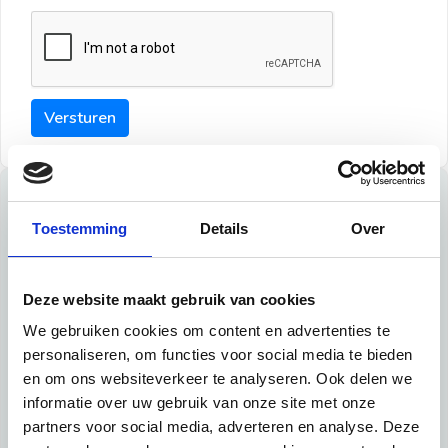
Versturen
Tips
Toestemming
Details
Over
Maak een goede indruk bij de verhuurder met deze tips:
Tip 1:
Deze website maakt gebruik van cookies
We gebruiken cookies om content en advertenties te
Schrijf een duidelijke introductie en geef de volgende
personaliseren, om functies voor social media te bieden
informatie mee:
en om ons websiteverkeer te analyseren. Ook delen we
informatie over uw gebruik van onze site met onze
Ben je student, werkachtig of werkzoekend
partners voor social media, adverteren en analyse. Deze
Wat je in je dagelijks leven doet