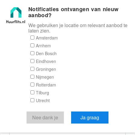
Notificaties ontvangen van nieuw
Huurflits
aanbod?
We gebruiken je locatie om relevant aanbod te
laten zien.
Reactieformulier
Amsterdam
Arnhem
Huurflits
Den Bosch
Eindhoven
Groningen
Nijmegen
Verstuur je bericht
Rotterdam
Tilburg
Door een bericht te sturen kom je in contact met de
Utrecht
aanbieder of makelaar van de woning.
Je reactie
Nee dank je
Ja graag