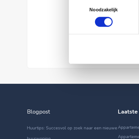
Toestemmingsselectie
Noodzakelijk
Blogpost
Laatste
Apparteme
Huurtips: Succesvol op zoek naar een nieuwe
Apparteme
huurwoning