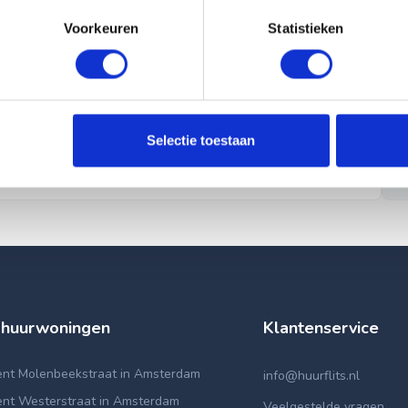
Voorkeuren
Statistieken
Selectie toestaan
 huurwoningen
Klantenservice
nt Molenbeekstraat in Amsterdam
info@huurflits.nl
nt Westerstraat in Amsterdam
Veelgestelde vragen