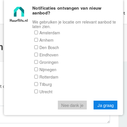
Notificaties ontvangen van nieuw
aanbod?
Home
Zoeken
Gratis Verhuren
Contact
We gebruiken je locatie om relevant aanbod te
laten zien.
Amsterdam
Arnhem
ulier Huurflits
Den Bosch
Eindhoven
Groningen
Nijmegen
Rotterdam
Tilburg
et de aanbieder of makelaar van de woning.
Utrecht
Nee dank je
Ja graag