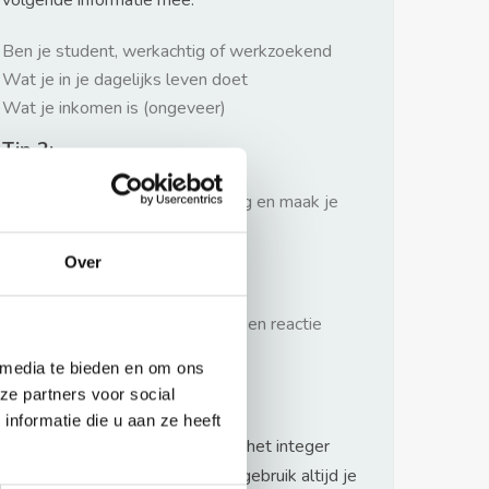
volgende informatie mee:
Ben je student, werkachtig of werkzoekend
Wat je in je dagelijks leven doet
Wat je inkomen is (ongeveer)
Tip 2:
Wees beleefd, niet te langdradig en maak je
verhaal kort
Over
Tip 3:
Wacht niet met reageren. Snel een reactie
sturen geeft je meer kans.
 media te bieden en om ons
Waarschuwing
ze partners voor social
nformatie die u aan ze heeft
Huurflits hecht veel waarde aan het integer
handelen van verhuurders maar gebruik altijd je