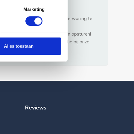
gezonde verstand.
Marketing
1: Nooit vooraf betalen zonder de woning te
hebben gezien.
2: Geen persoonlijke documenten opsturen!
3: Meld bij misbruik de advertentie bij onze
Alles toestaan
klantenservice.
Reviews