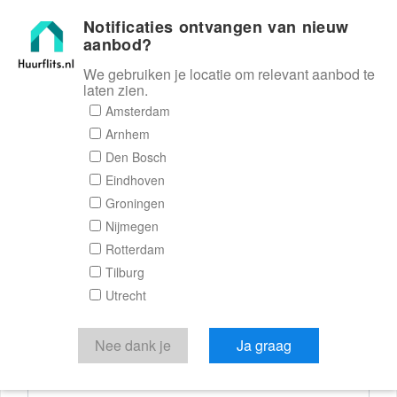
Notificaties ontvangen van nieuw
Huurflits
aanbod?
We gebruiken je locatie om relevant aanbod te
laten zien.
Reactieformulier
Amsterdam
Arnhem
Huurflits
Den Bosch
Eindhoven
Groningen
Nijmegen
Verstuur je bericht
Rotterdam
Tilburg
Door een bericht te sturen kom je in contact met de
Utrecht
aanbieder of makelaar van de woning.
Je reactie
Nee dank je
Ja graag