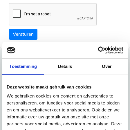
Versturen
Tips
Toestemming
Details
Over
Maak een goede indruk bij de verhuurder met deze tips:
Tip 1:
Deze website maakt gebruik van cookies
We gebruiken cookies om content en advertenties te
Schrijf een duidelijke introductie en geef de volgende
personaliseren, om functies voor social media te bieden
informatie mee:
en om ons websiteverkeer te analyseren. Ook delen we
informatie over uw gebruik van onze site met onze
Ben je student, werkachtig of werkzoekend
partners voor social media, adverteren en analyse. Deze
Wat je in je dagelijks leven doet