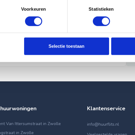
Voorkeuren
Statistieken
Selectie toestaan
 huurwoningen
Klantenservice
t Van Ittersumstraat in Zwolle
info@huurflits.nl
gstraat in Zwolle
Veelgestelde vragen