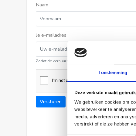
Naam
Je e-mailadres
Zodat de verhuurder contact met u kan opnemen
Toestemming
Deze website maakt gebruik
Versturen
We gebruiken cookies om cont
websiteverkeer te analyseren
media, adverteren en analys
verstrekt of die ze hebben v