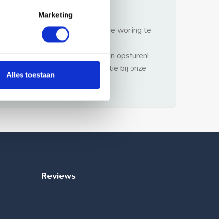
gezonde verstand.
Marketing
1: Nooit vooraf betalen zonder de woning te
hebben gezien.
2: Geen persoonlijke documenten opsturen!
3: Meld bij misbruik de advertentie bij onze
Alles toestaan
klantenservice.
Reviews