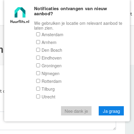
Notificaties ontvangen van nieuw
aanbod?
Home
Zoeken
Gratis Verhuren
Contact
We gebruiken je locatie om relevant aanbod te
laten zien.
Amsterdam
Arnhem
ulier Huurflits
Den Bosch
Eindhoven
Groningen
Nijmegen
Rotterdam
Tilburg
et de aanbieder of makelaar van de woning.
Utrecht
Nee dank je
Ja graag