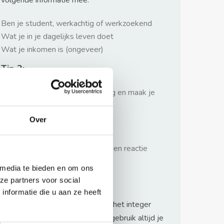
volgende informatie mee:
Ben je student, werkachtig of werkzoekend
Wat je in je dagelijks leven doet
Wat je inkomen is (ongeveer)
Tip 2:
Wees beleefd, niet te langdradig en maak je
verhaal kort
Over
Tip 3:
Wacht niet met reageren. Snel een reactie
sturen geeft je meer kans.
 media te bieden en om ons
Waarschuwing
ze partners voor social
nformatie die u aan ze heeft
Huurflits hecht veel waarde aan het integer
handelen van verhuurders maar gebruik altijd je