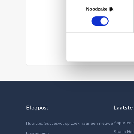
Toestemmingsselectie
Noodzakelijk
Blogpost
Laatste
Appartemen
Huurtips: Succesvol op zoek naar een nieuwe
Studio Hoo
huurwoning