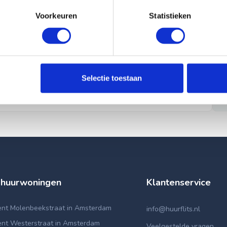
Voorkeuren
Statistieken
Selectie toestaan
 huurwoningen
Klantenservice
nt Molenbeekstraat in Amsterdam
info@huurflits.nl
nt Westerstraat in Amsterdam
Veelgestelde vragen