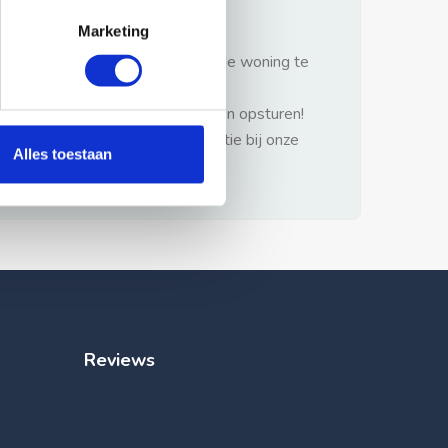
gezonde verstand.
Marketing
1: Nooit vooraf betalen zonder de woning te
hebben gezien.
2: Geen persoonlijke documenten opsturen!
3: Meld bij misbruik de advertentie bij onze
Alles toestaan
klantenservice.
Reviews