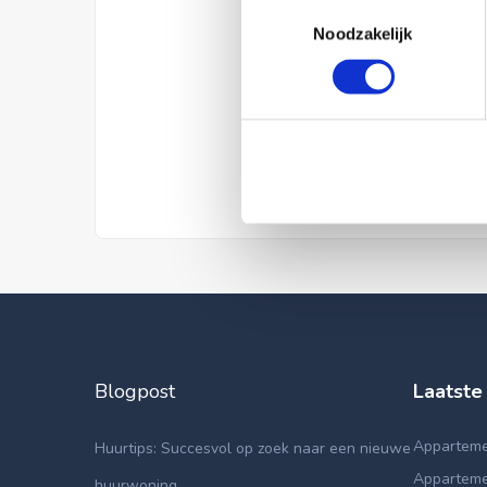
Toestemmingsselectie
Noodzakelijk
Blogpost
Laatste
Apparteme
Huurtips: Succesvol op zoek naar een nieuwe
Apparteme
huurwoning