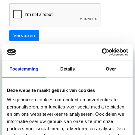
Versturen
Tips
Toestemming
Details
Over
Maak een goede indruk bij de verhuurder met deze tips:
Tip 1:
Deze website maakt gebruik van cookies
We gebruiken cookies om content en advertenties te
Schrijf een duidelijke introductie en geef de volgende
personaliseren, om functies voor social media te bieden
informatie mee:
en om ons websiteverkeer te analyseren. Ook delen we
informatie over uw gebruik van onze site met onze
Ben je student, werkachtig of werkzoekend
partners voor social media, adverteren en analyse. Deze
Wat je in je dagelijks leven doet