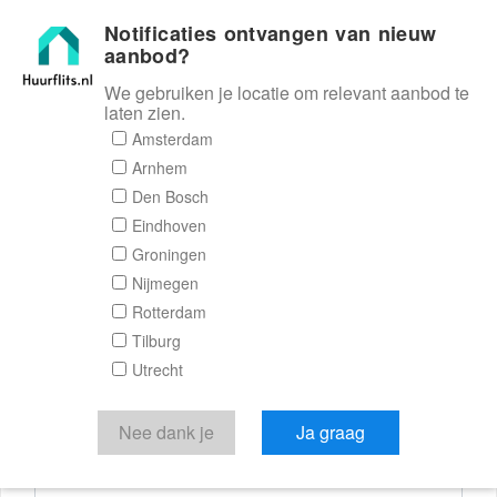
Notificaties ontvangen van nieuw
Huurflits
aanbod?
We gebruiken je locatie om relevant aanbod te
laten zien.
Reactieformulier
Amsterdam
Arnhem
Huurflits
Den Bosch
Eindhoven
Groningen
Nijmegen
Verstuur je bericht
Rotterdam
Tilburg
Door een bericht te sturen kom je in contact met de
Utrecht
aanbieder of makelaar van de woning.
Je reactie
Nee dank je
Ja graag