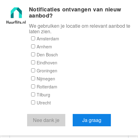
Notificaties ontvangen van nieuw
Huurflits
aanbod?
We gebruiken je locatie om relevant aanbod te
laten zien.
Reactieformulier
Amsterdam
Arnhem
Huurflits
Den Bosch
Eindhoven
Groningen
Nijmegen
Verstuur je bericht
Rotterdam
Tilburg
Door een bericht te sturen kom je in contact met de
Utrecht
aanbieder of makelaar van de woning.
Je reactie
Nee dank je
Ja graag