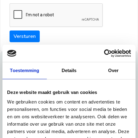
Versturen
Tips
Toestemming
Details
Over
Maak een goede indruk bij de verhuurder met deze tips:
Tip 1:
Deze website maakt gebruik van cookies
We gebruiken cookies om content en advertenties te
Schrijf een duidelijke introductie en geef de volgende
personaliseren, om functies voor social media te bieden
informatie mee:
en om ons websiteverkeer te analyseren. Ook delen we
informatie over uw gebruik van onze site met onze
Ben je student, werkachtig of werkzoekend
partners voor social media, adverteren en analyse. Deze
Wat je in je dagelijks leven doet