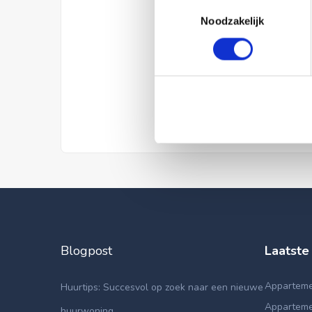
Toestemmingsselectie
Noodzakelijk
Blogpost
Laatste
Apparteme
Huurtips: Succesvol op zoek naar een nieuwe
Appartemen
huurwoning