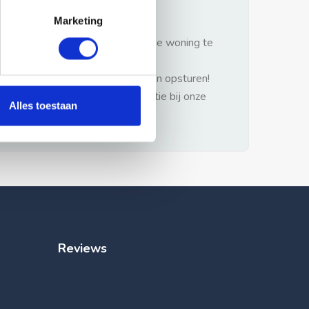
gezonde verstand.
Marketing
1: Nooit vooraf betalen zonder de woning te
hebben gezien.
2: Geen persoonlijke documenten opsturen!
3: Meld bij misbruik de advertentie bij onze
Alles toestaan
klantenservice.
Reviews