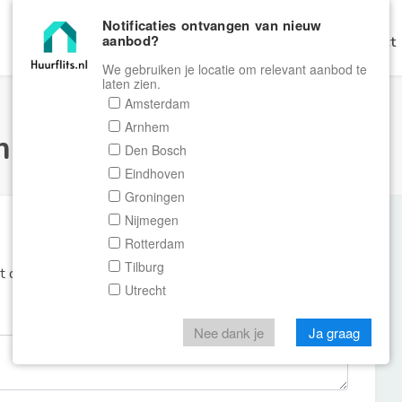
Notificaties ontvangen van nieuw
aanbod?
Home
Zoeken
Gratis Verhuren
Contact
We gebruiken je locatie om relevant aanbod te
laten zien.
Amsterdam
Arnhem
ulier Huurflits
Den Bosch
Eindhoven
Groningen
Nijmegen
Rotterdam
Tilburg
et de aanbieder of makelaar van de woning.
Utrecht
Nee dank je
Ja graag