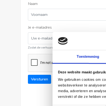
Naam
Je e-mailadres
Zodat de verhuurder contact met u kan opnemen
Toestemming
Deze website maakt gebruik
Versturen
We gebruiken cookies om cont
websiteverkeer te analyseren
media, adverteren en analys
verstrekt of die ze hebben v