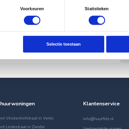
Voorkeuren
Statistieken
Selectie toestaan
 huurwoningen
Klantenservice
nt Vinckenhofstraat in Venlo
info@huurflits.nl
t Lindestraat in Zwolle
Veelgestelde vragen