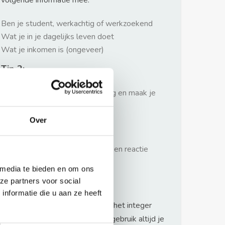
volgende informatie mee:
Ben je student, werkachtig of werkzoekend
Wat je in je dagelijks leven doet
Wat je inkomen is (ongeveer)
Tip 2:
Wees beleefd, niet te langdradig en maak je
verhaal kort
Over
Tip 3:
Wacht niet met reageren. Snel een reactie
sturen geeft je meer kans.
 media te bieden en om ons
Waarschuwing
ze partners voor social
nformatie die u aan ze heeft
Huurflits hecht veel waarde aan het integer
handelen van verhuurders maar gebruik altijd je