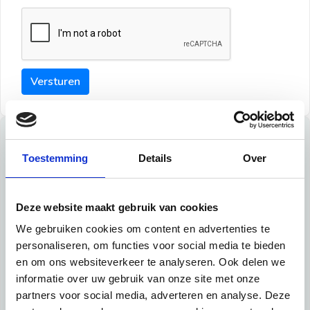
Versturen
Tips
Toestemming
Details
Over
Maak een goede indruk bij de verhuurder met deze tips:
Tip 1:
Deze website maakt gebruik van cookies
We gebruiken cookies om content en advertenties te
Schrijf een duidelijke introductie en geef de volgende
personaliseren, om functies voor social media te bieden
informatie mee:
en om ons websiteverkeer te analyseren. Ook delen we
informatie over uw gebruik van onze site met onze
Ben je student, werkachtig of werkzoekend
partners voor social media, adverteren en analyse. Deze
Wat je in je dagelijks leven doet