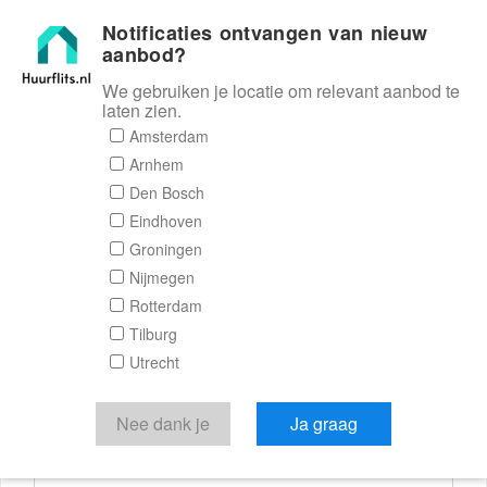
Notificaties ontvangen van nieuw
Huurflits
aanbod?
We gebruiken je locatie om relevant aanbod te
laten zien.
Reactieformulier
Amsterdam
Arnhem
Huurflits
Den Bosch
Eindhoven
Groningen
Nijmegen
Verstuur je bericht
Rotterdam
Tilburg
Door een bericht te sturen kom je in contact met de
Utrecht
aanbieder of makelaar van de woning.
Je reactie
Nee dank je
Ja graag