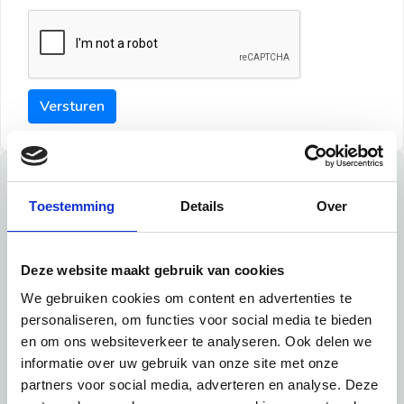
Versturen
Tips
Toestemming
Details
Over
Maak een goede indruk bij de verhuurder met deze tips:
Tip 1:
Deze website maakt gebruik van cookies
We gebruiken cookies om content en advertenties te
Schrijf een duidelijke introductie en geef de volgende
personaliseren, om functies voor social media te bieden
informatie mee:
en om ons websiteverkeer te analyseren. Ook delen we
informatie over uw gebruik van onze site met onze
Ben je student, werkachtig of werkzoekend
partners voor social media, adverteren en analyse. Deze
Wat je in je dagelijks leven doet