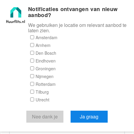
Notificaties ontvangen van nieuw
Huurflits
aanbod?
We gebruiken je locatie om relevant aanbod te
laten zien.
Reactieformulier
Amsterdam
Arnhem
Huurflits
Den Bosch
Eindhoven
Groningen
Nijmegen
Verstuur je bericht
Rotterdam
Tilburg
Door een bericht te sturen kom je in contact met de
Utrecht
aanbieder of makelaar van de woning.
Je reactie
Nee dank je
Ja graag