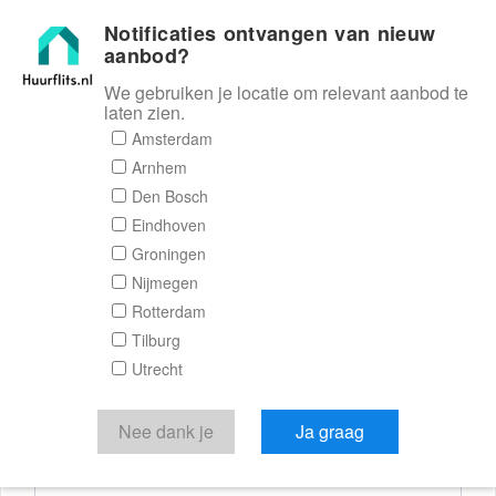
Notificaties ontvangen van nieuw
Huurflits
aanbod?
We gebruiken je locatie om relevant aanbod te
laten zien.
Reactieformulier
Amsterdam
Arnhem
Huurflits
Den Bosch
Eindhoven
Groningen
Nijmegen
Verstuur je bericht
Rotterdam
Tilburg
Door een bericht te sturen kom je in contact met de
Utrecht
aanbieder of makelaar van de woning.
Je reactie
Nee dank je
Ja graag