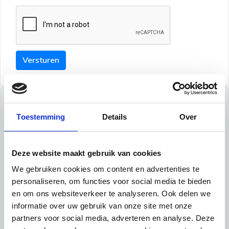
Versturen
Tips
Toestemming
Details
Over
Maak een goede indruk bij de verhuurder met deze tips:
Tip 1:
Deze website maakt gebruik van cookies
We gebruiken cookies om content en advertenties te
Schrijf een duidelijke introductie en geef de volgende
personaliseren, om functies voor social media te bieden
informatie mee:
en om ons websiteverkeer te analyseren. Ook delen we
informatie over uw gebruik van onze site met onze
Ben je student, werkachtig of werkzoekend
partners voor social media, adverteren en analyse. Deze
Wat je in je dagelijks leven doet