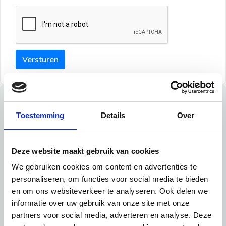
Versturen
Tips
Toestemming
Details
Over
Maak een goede indruk bij de verhuurder met deze tips:
Tip 1:
Deze website maakt gebruik van cookies
We gebruiken cookies om content en advertenties te
Schrijf een duidelijke introductie en geef de volgende
personaliseren, om functies voor social media te bieden
informatie mee:
en om ons websiteverkeer te analyseren. Ook delen we
informatie over uw gebruik van onze site met onze
Ben je student, werkachtig of werkzoekend
partners voor social media, adverteren en analyse. Deze
Wat je in je dagelijks leven doet