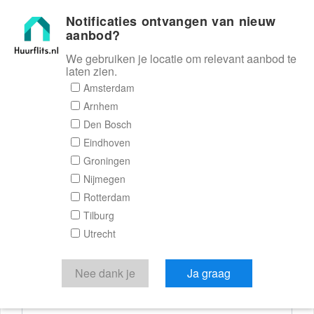
Notificaties ontvangen van nieuw
Huurflits
aanbod?
We gebruiken je locatie om relevant aanbod te
laten zien.
Reactieformulier
Amsterdam
Arnhem
Huurflits
Den Bosch
Eindhoven
Groningen
Nijmegen
Verstuur je bericht
Rotterdam
Tilburg
Door een bericht te sturen kom je in contact met de
Utrecht
aanbieder of makelaar van de woning.
Je reactie
Nee dank je
Ja graag