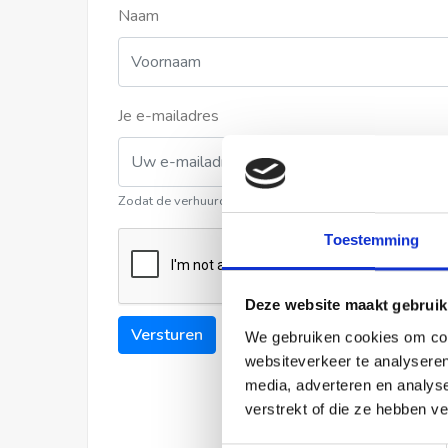
Naam
Je e-mailadres
Zodat de verhuurder contact met u kan opnemen
Toestemming
Deze website maakt gebruik
Versturen
We gebruiken cookies om cont
websiteverkeer te analyseren
media, adverteren en analys
verstrekt of die ze hebben v