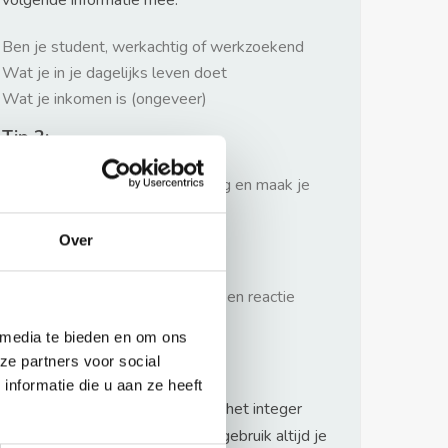
volgende informatie mee:
Ben je student, werkachtig of werkzoekend
Wat je in je dagelijks leven doet
Wat je inkomen is (ongeveer)
Tip 2:
Wees beleefd, niet te langdradig en maak je
verhaal kort
Over
Tip 3:
Wacht niet met reageren. Snel een reactie
sturen geeft je meer kans.
 media te bieden en om ons
Waarschuwing
ze partners voor social
nformatie die u aan ze heeft
Huurflits hecht veel waarde aan het integer
handelen van verhuurders maar gebruik altijd je