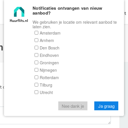
Notificaties ontvangen van nieuw
aanbod?
Home
Zoeken
Gratis Verhuren
Contact
We gebruiken je locatie om relevant aanbod te
laten zien.
Amsterdam
Arnhem
ulier Huurflits
Den Bosch
Eindhoven
Groningen
Nijmegen
Rotterdam
Tilburg
et de aanbieder of makelaar van de woning.
Utrecht
Nee dank je
Ja graag