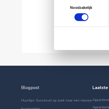
Toestemmingsselectie
Noodzakelijk
Blogpost
Laatste
Apparteme
Huurtips: Succesvol op zoek naar een nieuwe
Appartemen
huurwoning