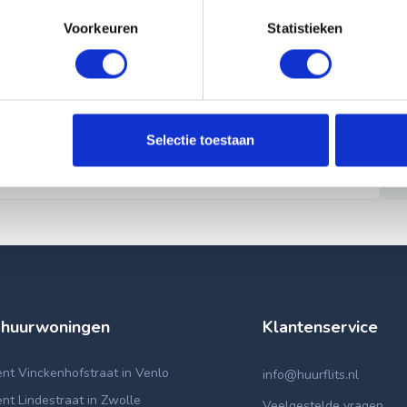
Voorkeuren
Statistieken
Selectie toestaan
 huurwoningen
Klantenservice
nt Vinckenhofstraat in Venlo
info@huurflits.nl
t Lindestraat in Zwolle
Veelgestelde vragen