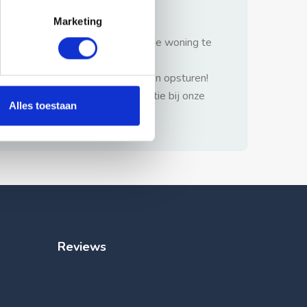
gezonde verstand.
Marketing
1: Nooit vooraf betalen zonder de woning te
hebben gezien.
2: Geen persoonlijke documenten opsturen!
3: Meld bij misbruik de advertentie bij onze
Alles toestaan
klantenservice.
Reviews