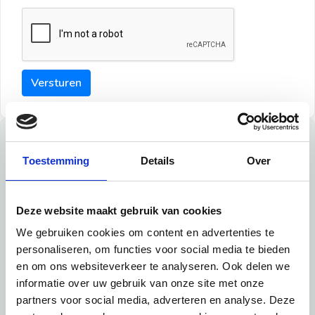
Versturen
Tips
Toestemming
Details
Over
Maak een goede indruk bij de verhuurder met deze tips:
Tip 1:
Deze website maakt gebruik van cookies
We gebruiken cookies om content en advertenties te
Schrijf een duidelijke introductie en geef de volgende
personaliseren, om functies voor social media te bieden
informatie mee:
en om ons websiteverkeer te analyseren. Ook delen we
informatie over uw gebruik van onze site met onze
Ben je student, werkachtig of werkzoekend
partners voor social media, adverteren en analyse. Deze
Wat je in je dagelijks leven doet