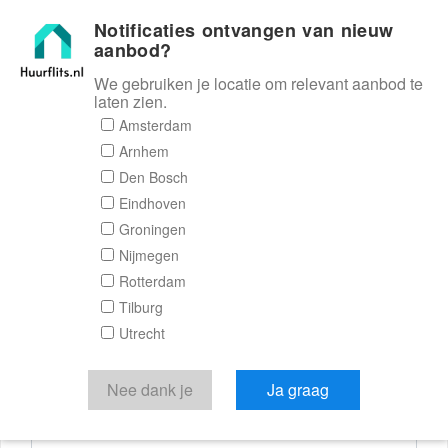
Notificaties ontvangen van nieuw
Huurflits
aanbod?
We gebruiken je locatie om relevant aanbod te
laten zien.
Reactieformulier
Amsterdam
Arnhem
Huurflits
Den Bosch
Eindhoven
Groningen
Nijmegen
Verstuur je bericht
Rotterdam
Tilburg
Door een bericht te sturen kom je in contact met de
Utrecht
aanbieder of makelaar van de woning.
Je reactie
Nee dank je
Ja graag