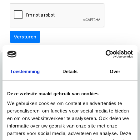
Versturen
Tips
Toestemming
Details
Over
Maak een goede indruk bij de verhuurder met deze tips:
Tip 1:
Deze website maakt gebruik van cookies
We gebruiken cookies om content en advertenties te
Schrijf een duidelijke introductie en geef de volgende
personaliseren, om functies voor social media te bieden
informatie mee:
en om ons websiteverkeer te analyseren. Ook delen we
informatie over uw gebruik van onze site met onze
Ben je student, werkachtig of werkzoekend
partners voor social media, adverteren en analyse. Deze
Wat je in je dagelijks leven doet