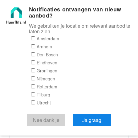
Notificaties ontvangen van nieuw
Huurflits
aanbod?
We gebruiken je locatie om relevant aanbod te
laten zien.
Reactieformulier
Amsterdam
Arnhem
Huurflits
Den Bosch
Eindhoven
Groningen
Nijmegen
Verstuur je bericht
Rotterdam
Tilburg
Door een bericht te sturen kom je in contact met de
Utrecht
aanbieder of makelaar van de woning.
Je reactie
Nee dank je
Ja graag