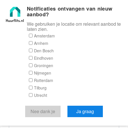
Notificaties ontvangen van nieuw
Huurflits
aanbod?
We gebruiken je locatie om relevant aanbod te
laten zien.
Reactieformulier
Amsterdam
Arnhem
Huurflits
Den Bosch
Eindhoven
Groningen
Nijmegen
Verstuur je bericht
Rotterdam
Tilburg
Door een bericht te sturen kom je in contact met de
Utrecht
aanbieder of makelaar van de woning.
Je reactie
Nee dank je
Ja graag