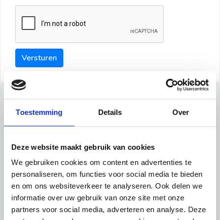
Versturen
Tips
Toestemming
Details
Over
Maak een goede indruk bij de verhuurder met deze tips:
Tip 1:
Deze website maakt gebruik van cookies
We gebruiken cookies om content en advertenties te
Schrijf een duidelijke introductie en geef de volgende
personaliseren, om functies voor social media te bieden
informatie mee:
en om ons websiteverkeer te analyseren. Ook delen we
informatie over uw gebruik van onze site met onze
Ben je student, werkachtig of werkzoekend
partners voor social media, adverteren en analyse. Deze
Wat je in je dagelijks leven doet