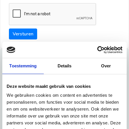
Versturen
Tips
Toestemming
Details
Over
Maak een goede indruk bij de verhuurder met deze tips:
Tip 1:
Deze website maakt gebruik van cookies
We gebruiken cookies om content en advertenties te
Schrijf een duidelijke introductie en geef de volgende
personaliseren, om functies voor social media te bieden
informatie mee:
en om ons websiteverkeer te analyseren. Ook delen we
informatie over uw gebruik van onze site met onze
Ben je student, werkachtig of werkzoekend
partners voor social media, adverteren en analyse. Deze
Wat je in je dagelijks leven doet