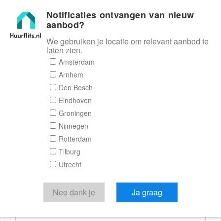
Notificaties ontvangen van nieuw
Huurflits
aanbod?
We gebruiken je locatie om relevant aanbod te
laten zien.
Reactieformulier
Amsterdam
Arnhem
Huurflits
Den Bosch
Eindhoven
Groningen
Nijmegen
Verstuur je bericht
Rotterdam
Tilburg
Door een bericht te sturen kom je in contact met de
Utrecht
aanbieder of makelaar van de woning.
Je reactie
Nee dank je
Ja graag