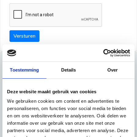
Versturen
Tips
Toestemming
Details
Over
Maak een goede indruk bij de verhuurder met deze tips:
Tip 1:
Deze website maakt gebruik van cookies
We gebruiken cookies om content en advertenties te
Schrijf een duidelijke introductie en geef de volgende
personaliseren, om functies voor social media te bieden
informatie mee:
en om ons websiteverkeer te analyseren. Ook delen we
informatie over uw gebruik van onze site met onze
Ben je student, werkachtig of werkzoekend
partners voor social media, adverteren en analyse. Deze
Wat je in je dagelijks leven doet