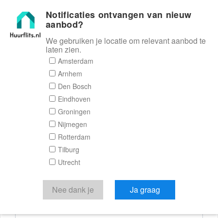
Notificaties ontvangen van nieuw
Huurflits
aanbod?
We gebruiken je locatie om relevant aanbod te
laten zien.
Reactieformulier
Amsterdam
Arnhem
Huurflits
Den Bosch
Eindhoven
Groningen
Nijmegen
Verstuur je bericht
Rotterdam
Tilburg
Door een bericht te sturen kom je in contact met de
Utrecht
aanbieder of makelaar van de woning.
Je reactie
Nee dank je
Ja graag