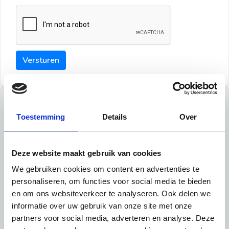
Versturen
Tips
Toestemming
Details
Over
Maak een goede indruk bij de verhuurder met deze tips:
Tip 1:
Deze website maakt gebruik van cookies
We gebruiken cookies om content en advertenties te
Schrijf een duidelijke introductie en geef de volgende
personaliseren, om functies voor social media te bieden
informatie mee:
en om ons websiteverkeer te analyseren. Ook delen we
informatie over uw gebruik van onze site met onze
Ben je student, werkachtig of werkzoekend
partners voor social media, adverteren en analyse. Deze
Wat je in je dagelijks leven doet