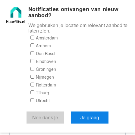
Notificaties ontvangen van nieuw
Huurflits
aanbod?
We gebruiken je locatie om relevant aanbod te
laten zien.
Reactieformulier
Amsterdam
Arnhem
Huurflits
Den Bosch
Eindhoven
Groningen
Nijmegen
Verstuur je bericht
Rotterdam
Tilburg
Door een bericht te sturen kom je in contact met de
Utrecht
aanbieder of makelaar van de woning.
Je reactie
Nee dank je
Ja graag