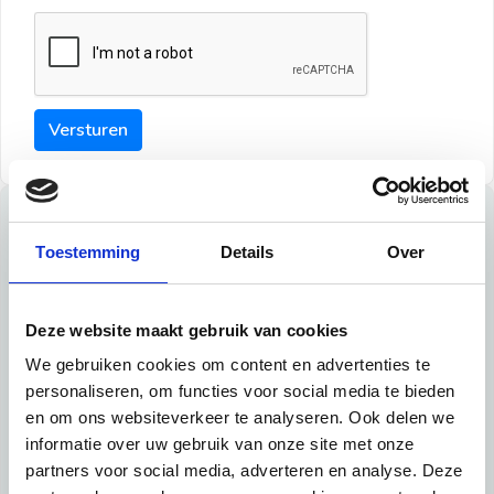
Versturen
Tips
Toestemming
Details
Over
Maak een goede indruk bij de verhuurder met deze tips:
Tip 1:
Deze website maakt gebruik van cookies
We gebruiken cookies om content en advertenties te
Schrijf een duidelijke introductie en geef de volgende
personaliseren, om functies voor social media te bieden
informatie mee:
en om ons websiteverkeer te analyseren. Ook delen we
informatie over uw gebruik van onze site met onze
Ben je student, werkachtig of werkzoekend
partners voor social media, adverteren en analyse. Deze
Wat je in je dagelijks leven doet