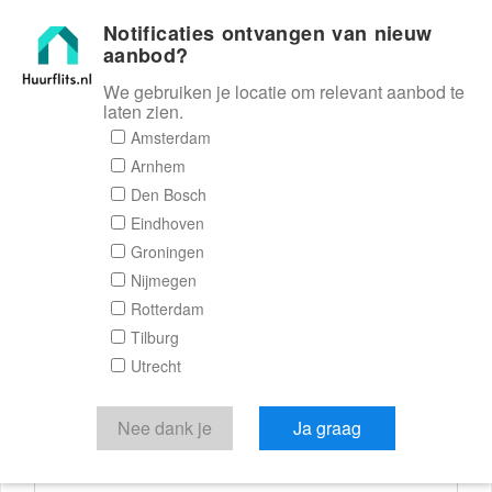
Notificaties ontvangen van nieuw
Huurflits
aanbod?
We gebruiken je locatie om relevant aanbod te
laten zien.
Reactieformulier
Amsterdam
Arnhem
Huurflits
Den Bosch
Eindhoven
Groningen
Nijmegen
Verstuur je bericht
Rotterdam
Tilburg
Door een bericht te sturen kom je in contact met de
Utrecht
aanbieder of makelaar van de woning.
Je reactie
Nee dank je
Ja graag