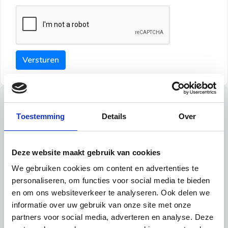
Versturen
Tips
Toestemming
Details
Over
Maak een goede indruk bij de verhuurder met deze tips:
Tip 1:
Deze website maakt gebruik van cookies
We gebruiken cookies om content en advertenties te
Schrijf een duidelijke introductie en geef de volgende
personaliseren, om functies voor social media te bieden
informatie mee:
en om ons websiteverkeer te analyseren. Ook delen we
informatie over uw gebruik van onze site met onze
Ben je student, werkachtig of werkzoekend
partners voor social media, adverteren en analyse. Deze
Wat je in je dagelijks leven doet