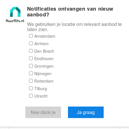
Notificaties ontvangen van nieuw
Huurflits
aanbod?
We gebruiken je locatie om relevant aanbod te
laten zien.
Reactieformulier
Amsterdam
Arnhem
Huurflits
Den Bosch
Eindhoven
Groningen
Nijmegen
Verstuur je bericht
Rotterdam
Tilburg
Door een bericht te sturen kom je in contact met de
Utrecht
aanbieder of makelaar van de woning.
Je reactie
Nee dank je
Ja graag