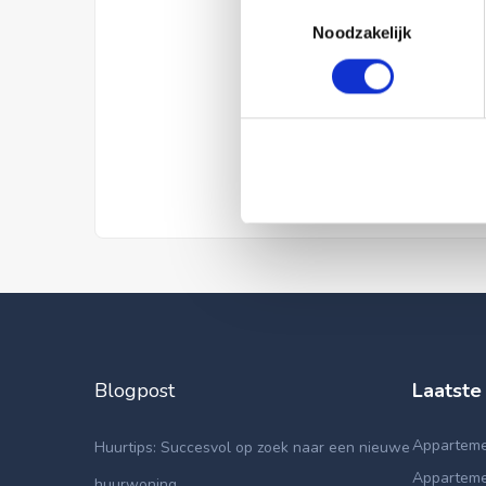
Toestemmingsselectie
Noodzakelijk
Blogpost
Laatste
Apparteme
Huurtips: Succesvol op zoek naar een nieuwe
Appartemen
huurwoning