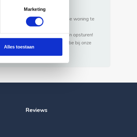
gezonde verstand.
Marketing
1: Nooit vooraf betalen zonder de woning te
hebben gezien.
2: Geen persoonlijke documenten opsturen!
3: Meld bij misbruik de advertentie bij onze
Alles toestaan
klantenservice.
Reviews