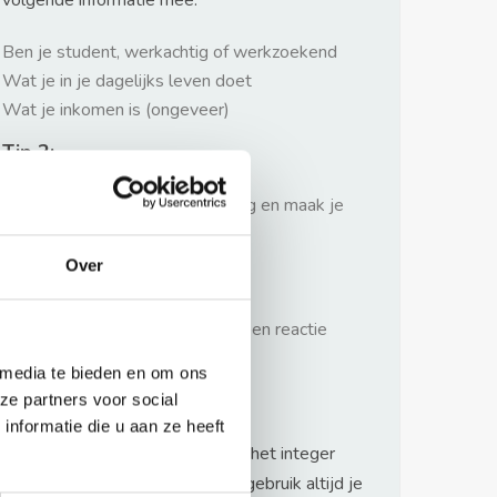
volgende informatie mee:
Ben je student, werkachtig of werkzoekend
Wat je in je dagelijks leven doet
Wat je inkomen is (ongeveer)
Tip 2:
Wees beleefd, niet te langdradig en maak je
verhaal kort
Over
Tip 3:
Wacht niet met reageren. Snel een reactie
sturen geeft je meer kans.
 media te bieden en om ons
Waarschuwing
ze partners voor social
nformatie die u aan ze heeft
Huurflits hecht veel waarde aan het integer
handelen van verhuurders maar gebruik altijd je