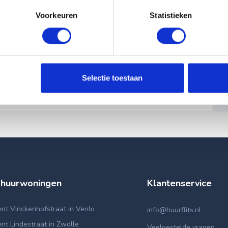
Voorkeuren
Statistieken
Selectie toestaan
 huurwoningen
Klantenservice
nt Vinckenhofstraat in Venlo
info@huurflits.nl
t Lindestraat in Zwolle
Veelgestelde vragen