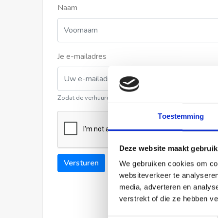
Naam
Je e-mailadres
Zodat de verhuurder contact met u kan opnemen
Toestemming
Deze website maakt gebruik
Versturen
We gebruiken cookies om cont
websiteverkeer te analyseren
media, adverteren en analys
verstrekt of die ze hebben v