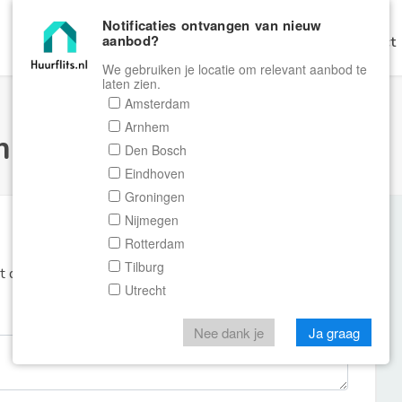
Notificaties ontvangen van nieuw
aanbod?
Home
Zoeken
Gratis Verhuren
Contact
We gebruiken je locatie om relevant aanbod te
laten zien.
Amsterdam
Arnhem
ulier Huurflits
Den Bosch
Eindhoven
Groningen
Nijmegen
Rotterdam
Tilburg
et de aanbieder of makelaar van de woning.
Utrecht
Nee dank je
Ja graag