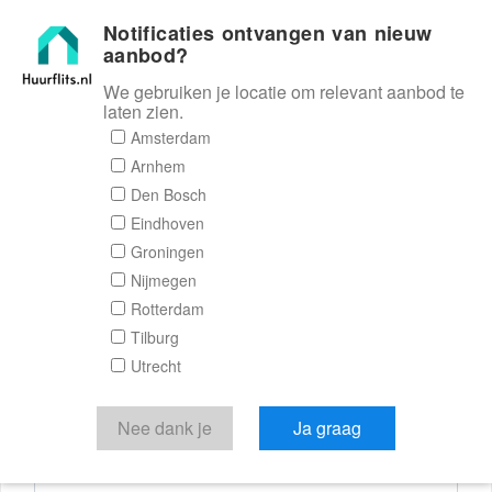
Notificaties ontvangen van nieuw
Huurflits
aanbod?
We gebruiken je locatie om relevant aanbod te
laten zien.
Reactieformulier
Amsterdam
Arnhem
Huurflits
Den Bosch
Eindhoven
Groningen
Nijmegen
Verstuur je bericht
Rotterdam
Tilburg
Door een bericht te sturen kom je in contact met de
Utrecht
aanbieder of makelaar van de woning.
Je reactie
Nee dank je
Ja graag