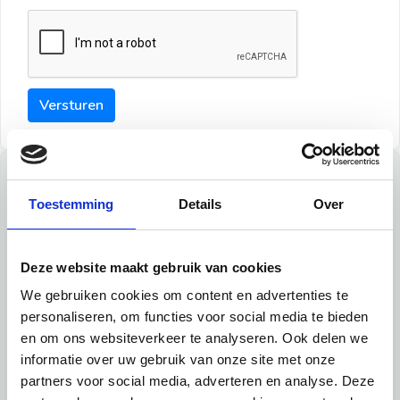
Versturen
Tips
Toestemming
Details
Over
Maak een goede indruk bij de verhuurder met deze tips:
Tip 1:
Deze website maakt gebruik van cookies
We gebruiken cookies om content en advertenties te
Schrijf een duidelijke introductie en geef de volgende
personaliseren, om functies voor social media te bieden
informatie mee:
en om ons websiteverkeer te analyseren. Ook delen we
informatie over uw gebruik van onze site met onze
Ben je student, werkachtig of werkzoekend
partners voor social media, adverteren en analyse. Deze
Wat je in je dagelijks leven doet