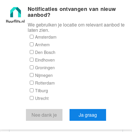
Notificaties ontvangen van nieuw
Huurflits
aanbod?
We gebruiken je locatie om relevant aanbod te
laten zien.
Reactieformulier
Amsterdam
Arnhem
Huurflits
Den Bosch
Eindhoven
Groningen
Nijmegen
Verstuur je bericht
Rotterdam
Tilburg
Door een bericht te sturen kom je in contact met de
Utrecht
aanbieder of makelaar van de woning.
Je reactie
Nee dank je
Ja graag