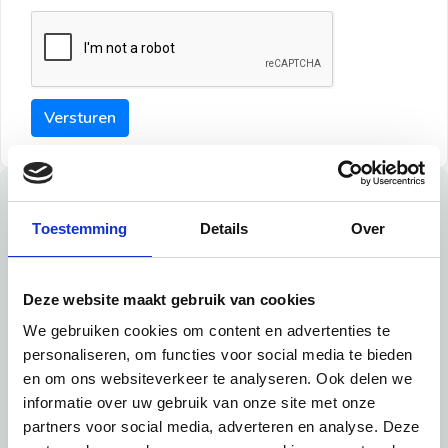
Versturen
Tips
Toestemming
Details
Over
Maak een goede indruk bij de verhuurder met deze tips:
Tip 1:
Deze website maakt gebruik van cookies
We gebruiken cookies om content en advertenties te
Schrijf een duidelijke introductie en geef de volgende
personaliseren, om functies voor social media te bieden
informatie mee:
en om ons websiteverkeer te analyseren. Ook delen we
informatie over uw gebruik van onze site met onze
Ben je student, werkachtig of werkzoekend
partners voor social media, adverteren en analyse. Deze
Wat je in je dagelijks leven doet