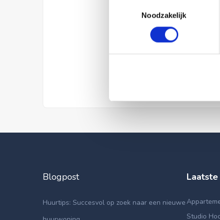
Toestemmingsselectie
Noodzakelijk
Blogpost
Laatste
Appartemen
Huurtips: Succesvol op zoek naar een nieuwe
Studio Hoo
huurwoning