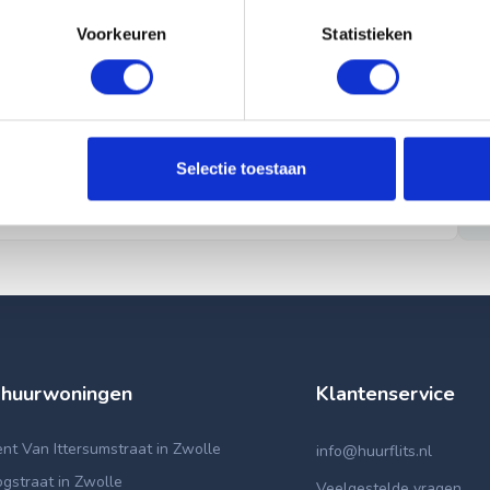
Voorkeuren
Statistieken
Selectie toestaan
 huurwoningen
Klantenservice
t Van Ittersumstraat in Zwolle
info@huurflits.nl
gstraat in Zwolle
Veelgestelde vragen