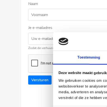
Naam
Je e-mailadres
Zodat de verhuurder contact met u kan opnemen
Toestemming
Deze website maakt gebruik
Versturen
We gebruiken cookies om cont
websiteverkeer te analyseren
media, adverteren en analys
verstrekt of die ze hebben v