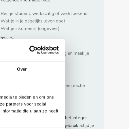
volgende informatie mee:
Ben je student, werkachtig of werkzoekend
Wat je in je dagelijks leven doet
Wat je inkomen is (ongeveer)
Tip 2:
Wees beleefd, niet te langdradig en maak je
verhaal kort
Over
Tip 3:
Wacht niet met reageren. Snel een reactie
sturen geeft je meer kans.
 media te bieden en om ons
Waarschuwing
ze partners voor social
nformatie die u aan ze heeft
Huurflits hecht veel waarde aan het integer
handelen van verhuurders maar gebruik altijd je