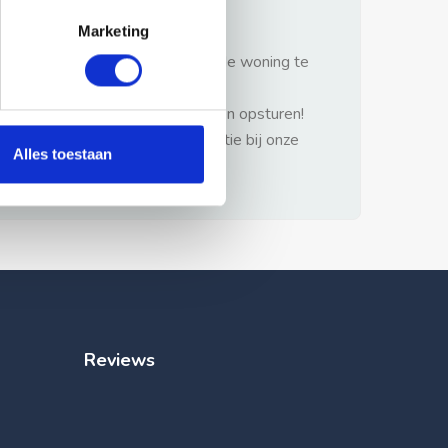
gezonde verstand.
Marketing
1: Nooit vooraf betalen zonder de woning te
hebben gezien.
2: Geen persoonlijke documenten opsturen!
3: Meld bij misbruik de advertentie bij onze
Alles toestaan
klantenservice.
Reviews