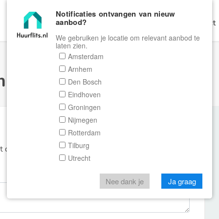
Notificaties ontvangen van nieuw
aanbod?
Home
Zoeken
Gratis Verhuren
Contact
We gebruiken je locatie om relevant aanbod te
laten zien.
Amsterdam
Arnhem
ulier Huurflits
Den Bosch
Eindhoven
Groningen
Nijmegen
Rotterdam
Tilburg
et de aanbieder of makelaar van de woning.
Utrecht
Nee dank je
Ja graag