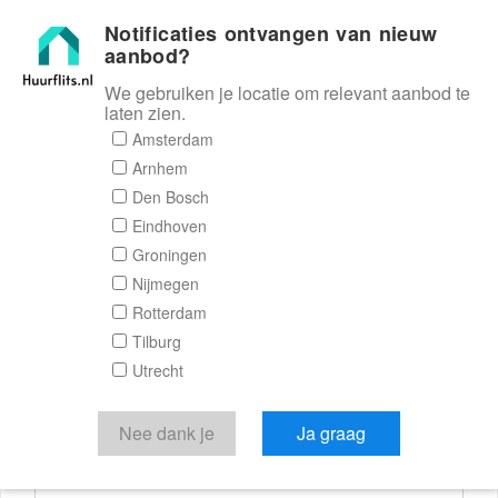
Notificaties ontvangen van nieuw
Huurflits
aanbod?
We gebruiken je locatie om relevant aanbod te
laten zien.
Reactieformulier
Amsterdam
Arnhem
Huurflits
Den Bosch
Eindhoven
Groningen
Nijmegen
Verstuur je bericht
Rotterdam
Tilburg
Door een bericht te sturen kom je in contact met de
Utrecht
aanbieder of makelaar van de woning.
Je reactie
Nee dank je
Ja graag