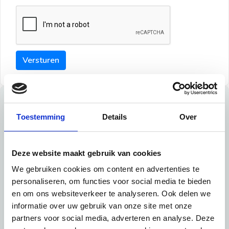
Versturen
Tips
Toestemming
Details
Over
Maak een goede indruk bij de verhuurder met deze tips:
Tip 1:
Deze website maakt gebruik van cookies
We gebruiken cookies om content en advertenties te
Schrijf een duidelijke introductie en geef de volgende
personaliseren, om functies voor social media te bieden
informatie mee:
en om ons websiteverkeer te analyseren. Ook delen we
informatie over uw gebruik van onze site met onze
Ben je student, werkachtig of werkzoekend
partners voor social media, adverteren en analyse. Deze
Wat je in je dagelijks leven doet