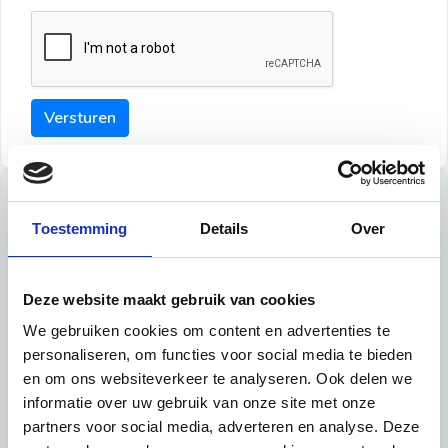
Versturen
Tips
Toestemming
Details
Over
Maak een goede indruk bij de verhuurder met deze tips:
Tip 1:
Deze website maakt gebruik van cookies
We gebruiken cookies om content en advertenties te
Schrijf een duidelijke introductie en geef de volgende
personaliseren, om functies voor social media te bieden
informatie mee:
en om ons websiteverkeer te analyseren. Ook delen we
informatie over uw gebruik van onze site met onze
Ben je student, werkachtig of werkzoekend
partners voor social media, adverteren en analyse. Deze
Wat je in je dagelijks leven doet