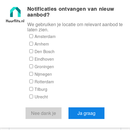
Notificaties ontvangen van nieuw
Huurflits
aanbod?
We gebruiken je locatie om relevant aanbod te
laten zien.
Reactieformulier
Amsterdam
Arnhem
Huurflits
Den Bosch
Eindhoven
Groningen
Nijmegen
Verstuur je bericht
Rotterdam
Tilburg
Door een bericht te sturen kom je in contact met de
Utrecht
aanbieder of makelaar van de woning.
Je reactie
Nee dank je
Ja graag