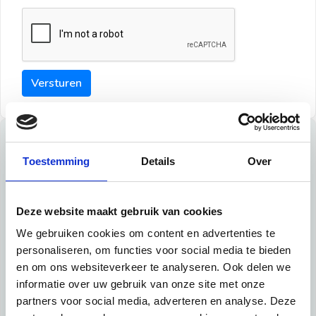
Versturen
Tips
Toestemming
Details
Over
Maak een goede indruk bij de verhuurder met deze tips:
Tip 1:
Deze website maakt gebruik van cookies
We gebruiken cookies om content en advertenties te
Schrijf een duidelijke introductie en geef de volgende
personaliseren, om functies voor social media te bieden
informatie mee:
en om ons websiteverkeer te analyseren. Ook delen we
informatie over uw gebruik van onze site met onze
Ben je student, werkachtig of werkzoekend
partners voor social media, adverteren en analyse. Deze
Wat je in je dagelijks leven doet