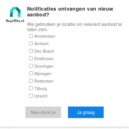
Notificaties ontvangen van nieuw
Huurflits
aanbod?
We gebruiken je locatie om relevant aanbod te
laten zien.
Reactieformulier
Amsterdam
Arnhem
Huurflits
Den Bosch
Eindhoven
Groningen
Nijmegen
Verstuur je bericht
Rotterdam
Tilburg
Door een bericht te sturen kom je in contact met de
Utrecht
aanbieder of makelaar van de woning.
Je reactie
Nee dank je
Ja graag