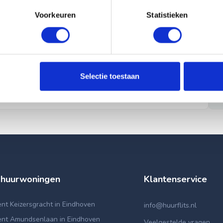
Voorkeuren
Statistieken
Selectie toestaan
 huurwoningen
Klantenservice
t Keizersgracht in Eindhoven
info@huurflits.nl
nt Amundsenlaan in Eindhoven
Veelgestelde vragen