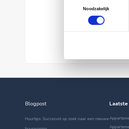
Toestemmingsselectie
Noodzakelijk
Blogpost
Laatste
Appartemen
Huurtips: Succesvol op zoek naar een nieuwe
Apparteme
huurwoning