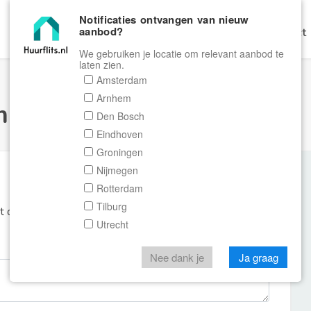
Notificaties ontvangen van nieuw
aanbod?
Home
Zoeken
Gratis Verhuren
Contact
We gebruiken je locatie om relevant aanbod te
laten zien.
Amsterdam
Arnhem
ulier Huurflits
Den Bosch
Eindhoven
Groningen
Nijmegen
Rotterdam
Tilburg
et de aanbieder of makelaar van de woning.
Utrecht
Nee dank je
Ja graag