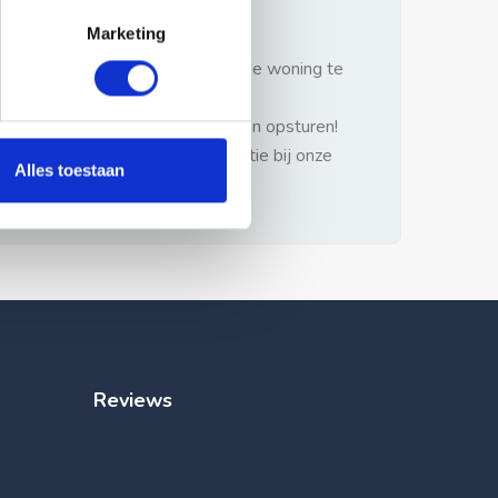
gezonde verstand.
Marketing
1: Nooit vooraf betalen zonder de woning te
hebben gezien.
2: Geen persoonlijke documenten opsturen!
3: Meld bij misbruik de advertentie bij onze
Alles toestaan
klantenservice.
Reviews