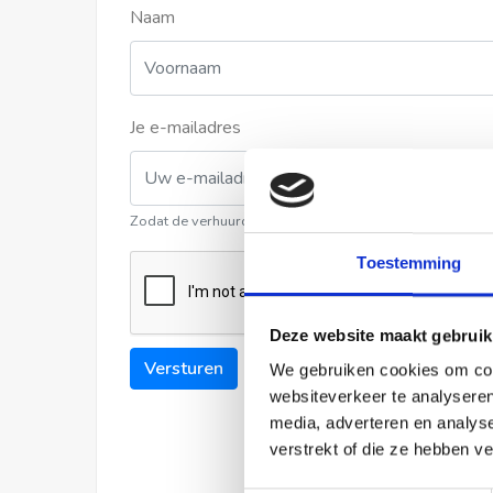
Naam
Je e-mailadres
Zodat de verhuurder contact met u kan opnemen
Toestemming
Deze website maakt gebruik
Versturen
We gebruiken cookies om cont
websiteverkeer te analyseren
media, adverteren en analys
verstrekt of die ze hebben v