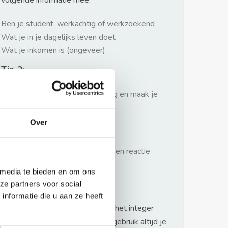
volgende informatie mee:
Ben je student, werkachtig of werkzoekend
Wat je in je dagelijks leven doet
Wat je inkomen is (ongeveer)
Tip 2:
Wees beleefd, niet te langdradig en maak je
verhaal kort
Over
Tip 3:
Wacht niet met reageren. Snel een reactie
sturen geeft je meer kans.
 media te bieden en om ons
Waarschuwing
ze partners voor social
nformatie die u aan ze heeft
Huurflits hecht veel waarde aan het integer
handelen van verhuurders maar gebruik altijd je