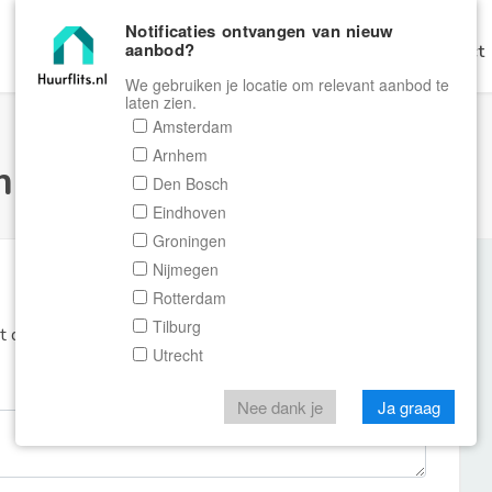
Notificaties ontvangen van nieuw
aanbod?
Home
Zoeken
Gratis Verhuren
Contact
We gebruiken je locatie om relevant aanbod te
laten zien.
Amsterdam
Arnhem
ulier Huurflits
Den Bosch
Eindhoven
Groningen
Nijmegen
Rotterdam
Tilburg
et de aanbieder of makelaar van de woning.
Utrecht
Nee dank je
Ja graag