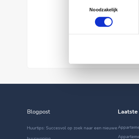
Toestemmingsselectie
Noodzakelijk
Blogpost
Laatste
Apparteme
Huurtips: Succesvol op zoek naar een nieuwe
Apparteme
huurwoning