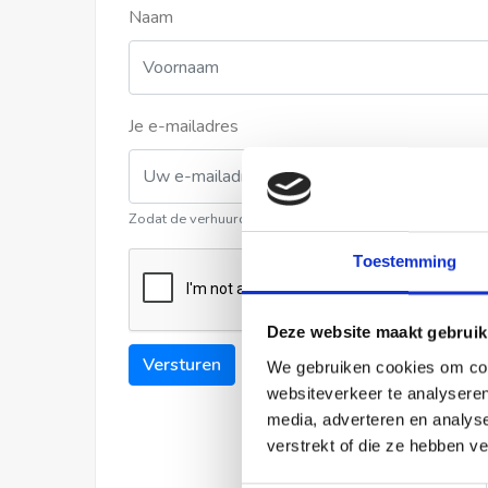
Naam
Je e-mailadres
Zodat de verhuurder contact met u kan opnemen
Toestemming
Deze website maakt gebruik
Versturen
We gebruiken cookies om cont
websiteverkeer te analyseren
media, adverteren en analys
verstrekt of die ze hebben v