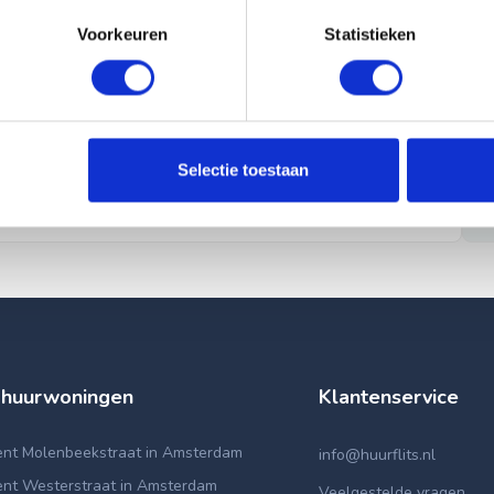
Voorkeuren
Statistieken
Selectie toestaan
 huurwoningen
Klantenservice
nt Molenbeekstraat in Amsterdam
info@huurflits.nl
nt Westerstraat in Amsterdam
Veelgestelde vragen