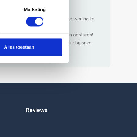
gezonde verstand.
Marketing
1: Nooit vooraf betalen zonder de woning te
hebben gezien.
2: Geen persoonlijke documenten opsturen!
3: Meld bij misbruik de advertentie bij onze
Alles toestaan
klantenservice.
Reviews