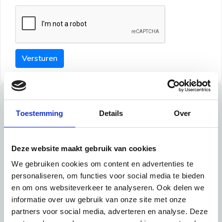
Versturen
Tips
Toestemming
Details
Over
Maak een goede indruk bij de verhuurder met deze tips:
Tip 1:
Deze website maakt gebruik van cookies
We gebruiken cookies om content en advertenties te
Schrijf een duidelijke introductie en geef de volgende
personaliseren, om functies voor social media te bieden
informatie mee:
en om ons websiteverkeer te analyseren. Ook delen we
informatie over uw gebruik van onze site met onze
Ben je student, werkachtig of werkzoekend
partners voor social media, adverteren en analyse. Deze
Wat je in je dagelijks leven doet