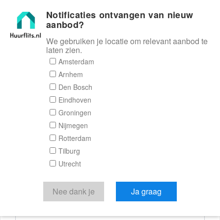
Notificaties ontvangen van nieuw
Huurflits
aanbod?
We gebruiken je locatie om relevant aanbod te
laten zien.
Reactieformulier
Amsterdam
Arnhem
Huurflits
Den Bosch
Eindhoven
Groningen
Nijmegen
Verstuur je bericht
Rotterdam
Tilburg
Door een bericht te sturen kom je in contact met de
Utrecht
aanbieder of makelaar van de woning.
Je reactie
Nee dank je
Ja graag