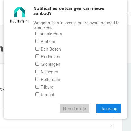
Notificaties ontvangen van nieuw
aanbod?
Home
Zoeken
Gratis Verhuren
Contact
We gebruiken je locatie om relevant aanbod te
laten zien.
Amsterdam
Arnhem
ulier Huurflits
Den Bosch
Eindhoven
Groningen
Nijmegen
Rotterdam
Tilburg
et de aanbieder of makelaar van de woning.
Utrecht
Nee dank je
Ja graag