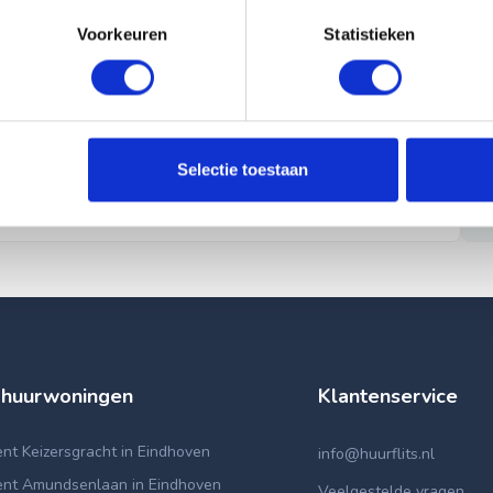
Voorkeuren
Statistieken
Selectie toestaan
 huurwoningen
Klantenservice
t Keizersgracht in Eindhoven
info@huurflits.nl
nt Amundsenlaan in Eindhoven
Veelgestelde vragen