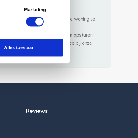
gezonde verstand.
Marketing
1: Nooit vooraf betalen zonder de woning te
hebben gezien.
2: Geen persoonlijke documenten opsturen!
3: Meld bij misbruik de advertentie bij onze
Alles toestaan
klantenservice.
Reviews