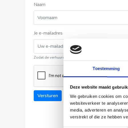
Naam
Je e-mailadres
Zodat de verhuurder contact met u kan opnemen
Toestemming
Deze website maakt gebruik
Versturen
We gebruiken cookies om cont
websiteverkeer te analyseren
media, adverteren en analys
verstrekt of die ze hebben v