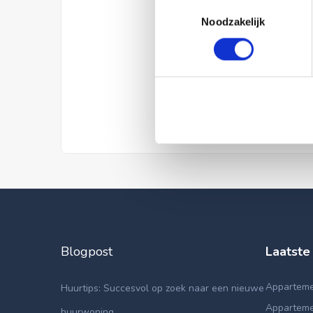
Toestemmingsselectie
Noodzakelijk
Blogpost
Laatste
Appartemen
Huurtips: Succesvol op zoek naar een nieuwe
Apparteme
huurwoning