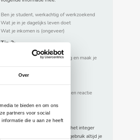
volgende informatie mee:
Ben je student, werkachtig of werkzoekend
Wat je in je dagelijks leven doet
Wat je inkomen is (ongeveer)
Tip 2:
Wees beleefd, niet te langdradig en maak je
verhaal kort
Over
Tip 3:
Wacht niet met reageren. Snel een reactie
sturen geeft je meer kans.
 media te bieden en om ons
Waarschuwing
ze partners voor social
nformatie die u aan ze heeft
Huurflits hecht veel waarde aan het integer
handelen van verhuurders maar gebruik altijd je