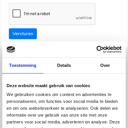
Versturen
Tips
Toestemming
Details
Over
Maak een goede indruk bij de verhuurder met deze tips:
Tip 1:
Deze website maakt gebruik van cookies
We gebruiken cookies om content en advertenties te
Schrijf een duidelijke introductie en geef de volgende
personaliseren, om functies voor social media te bieden
informatie mee:
en om ons websiteverkeer te analyseren. Ook delen we
informatie over uw gebruik van onze site met onze
Ben je student, werkachtig of werkzoekend
partners voor social media, adverteren en analyse. Deze
Wat je in je dagelijks leven doet