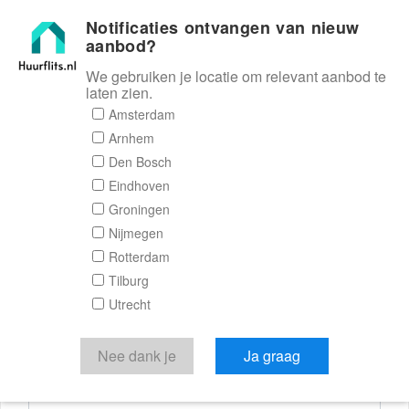
Notificaties ontvangen van nieuw
Huurflits
aanbod?
We gebruiken je locatie om relevant aanbod te
laten zien.
Reactieformulier
Amsterdam
Arnhem
Huurflits
Den Bosch
Eindhoven
Groningen
Nijmegen
Verstuur je bericht
Rotterdam
Tilburg
Door een bericht te sturen kom je in contact met de
Utrecht
aanbieder of makelaar van de woning.
Je reactie
Nee dank je
Ja graag