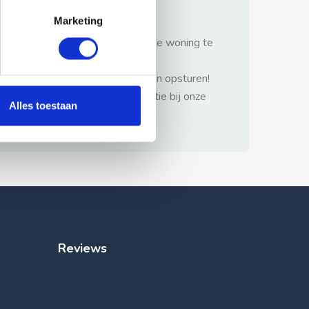
gezonde verstand.
Marketing
1: Nooit vooraf betalen zonder de woning te
hebben gezien.
2: Geen persoonlijke documenten opsturen!
3: Meld bij misbruik de advertentie bij onze
Alles toestaan
klantenservice.
Reviews