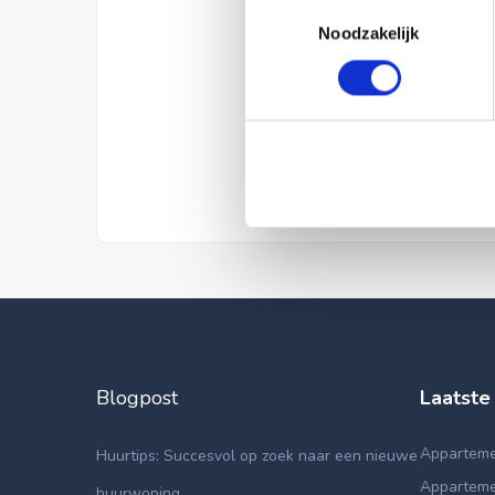
Toestemmingsselectie
Noodzakelijk
Blogpost
Laatste
Appartemen
Huurtips: Succesvol op zoek naar een nieuwe
Apparteme
huurwoning