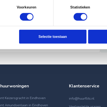
Voorkeuren
Statistieken
Selectie toestaan
 huurwoningen
Klantenservice
t Keizersgracht in Eindhoven
info@huurflits.nl
nt Amundsenlaan in Eindhoven
Veelgestelde vragen