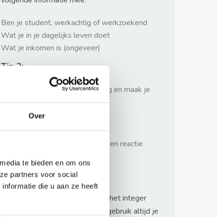
volgende informatie mee:
Ben je student, werkachtig of werkzoekend
Wat je in je dagelijks leven doet
Wat je inkomen is (ongeveer)
Tip 2:
Wees beleefd, niet te langdradig en maak je
verhaal kort
Over
Tip 3:
Wacht niet met reageren. Snel een reactie
sturen geeft je meer kans.
 media te bieden en om ons
Waarschuwing
ze partners voor social
nformatie die u aan ze heeft
Huurflits hecht veel waarde aan het integer
handelen van verhuurders maar gebruik altijd je