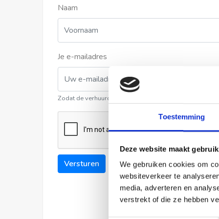
Naam
Je e-mailadres
Zodat de verhuurder contact met u kan opnemen
Toestemming
Deze website maakt gebruik
Versturen
We gebruiken cookies om cont
websiteverkeer te analyseren
media, adverteren en analys
verstrekt of die ze hebben v