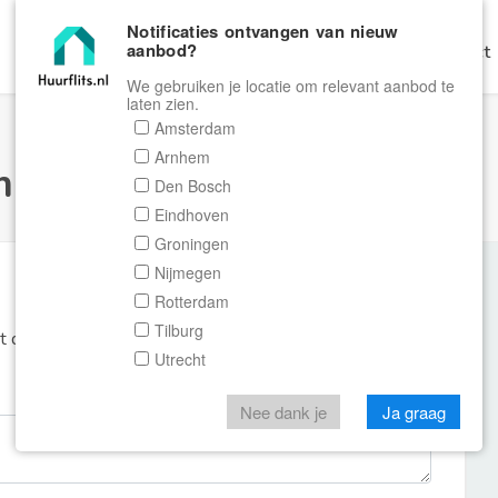
Notificaties ontvangen van nieuw
aanbod?
Home
Zoeken
Gratis Verhuren
Contact
We gebruiken je locatie om relevant aanbod te
laten zien.
Amsterdam
Arnhem
ulier Huurflits
Den Bosch
Eindhoven
Groningen
Nijmegen
Rotterdam
Tilburg
et de aanbieder of makelaar van de woning.
Utrecht
Nee dank je
Ja graag