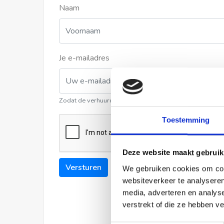
Naam
Je e-mailadres
Zodat de verhuurder contact met u kan opnemen
Toestemming
Deze website maakt gebruik
Versturen
We gebruiken cookies om cont
websiteverkeer te analyseren
media, adverteren en analys
verstrekt of die ze hebben v