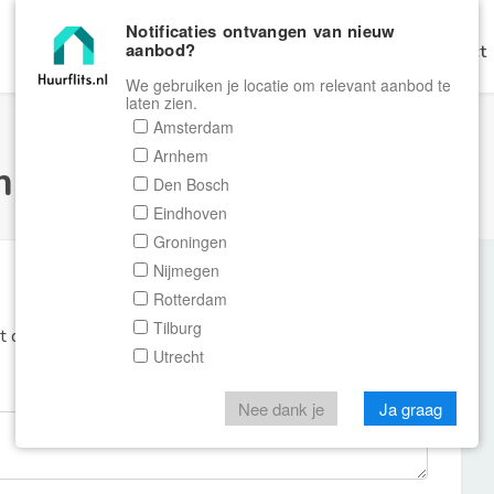
Notificaties ontvangen van nieuw
aanbod?
Home
Zoeken
Gratis Verhuren
Contact
We gebruiken je locatie om relevant aanbod te
laten zien.
Amsterdam
Arnhem
ulier Huurflits
Den Bosch
Eindhoven
Groningen
Nijmegen
Rotterdam
Tilburg
et de aanbieder of makelaar van de woning.
Utrecht
Nee dank je
Ja graag