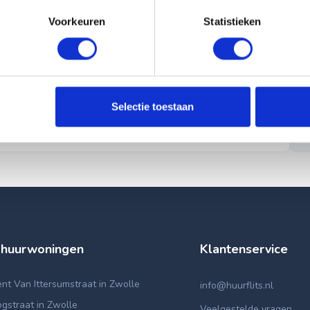
Voorkeuren
Statistieken
Selectie toestaan
 huurwoningen
Klantenservice
t Van Ittersumstraat in Zwolle
info@huurflits.nl
gstraat in Zwolle
Veelgestelde vragen