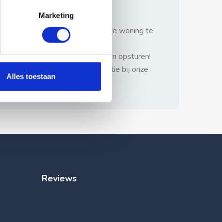
gezonde verstand.
Marketing
1: Nooit vooraf betalen zonder de woning te
hebben gezien.
2: Geen persoonlijke documenten opsturen!
3: Meld bij misbruik de advertentie bij onze
Alles toestaan
klantenservice.
Reviews