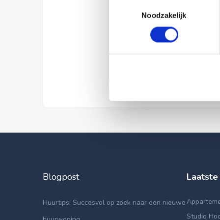
Toestemmingsselectie
Noodzakelijk
Blogpost
Laatste
Appartemen
Huurtips: Succesvol op zoek naar een nieuwe
Studio Hoo
huurwoning