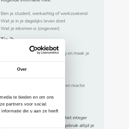
volgende informatie mee:
Ben je student, werkachtig of werkzoekend
Wat je in je dagelijks leven doet
Wat je inkomen is (ongeveer)
Tip 2:
Wees beleefd, niet te langdradig en maak je
verhaal kort
Over
Tip 3:
Wacht niet met reageren. Snel een reactie
sturen geeft je meer kans.
 media te bieden en om ons
Waarschuwing
ze partners voor social
nformatie die u aan ze heeft
Huurflits hecht veel waarde aan het integer
handelen van verhuurders maar gebruik altijd je