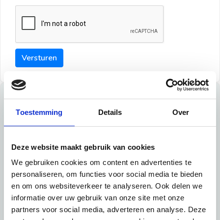
Versturen
Tips
Toestemming
Details
Over
Maak een goede indruk bij de verhuurder met deze tips:
Tip 1:
Deze website maakt gebruik van cookies
We gebruiken cookies om content en advertenties te
Schrijf een duidelijke introductie en geef de volgende
personaliseren, om functies voor social media te bieden
informatie mee:
en om ons websiteverkeer te analyseren. Ook delen we
informatie over uw gebruik van onze site met onze
Ben je student, werkachtig of werkzoekend
partners voor social media, adverteren en analyse. Deze
Wat je in je dagelijks leven doet