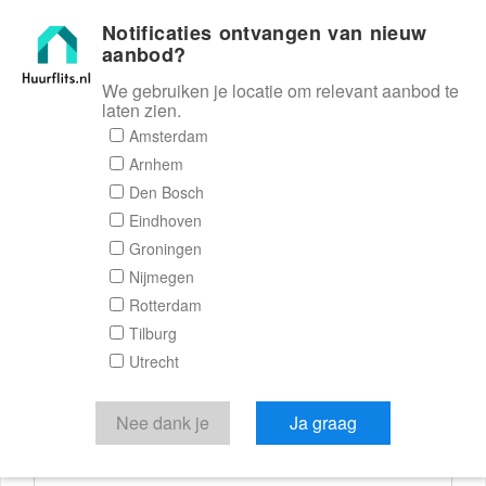
Notificaties ontvangen van nieuw
Huurflits
aanbod?
We gebruiken je locatie om relevant aanbod te
laten zien.
Reactieformulier
Amsterdam
Arnhem
Huurflits
Den Bosch
Eindhoven
Groningen
Nijmegen
Verstuur je bericht
Rotterdam
Tilburg
Door een bericht te sturen kom je in contact met de
Utrecht
aanbieder of makelaar van de woning.
Je reactie
Nee dank je
Ja graag