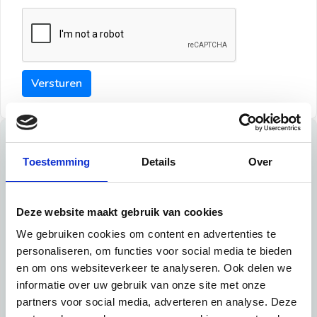
Versturen
Tips
Toestemming
Details
Over
Maak een goede indruk bij de verhuurder met deze tips:
Tip 1:
Deze website maakt gebruik van cookies
We gebruiken cookies om content en advertenties te
Schrijf een duidelijke introductie en geef de volgende
personaliseren, om functies voor social media te bieden
informatie mee:
en om ons websiteverkeer te analyseren. Ook delen we
informatie over uw gebruik van onze site met onze
Ben je student, werkachtig of werkzoekend
partners voor social media, adverteren en analyse. Deze
Wat je in je dagelijks leven doet