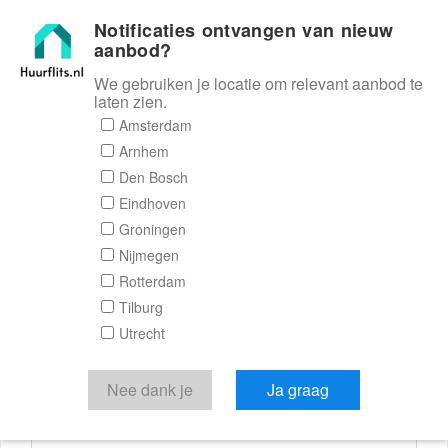
Notificaties ontvangen van nieuw
Huurflits
aanbod?
We gebruiken je locatie om relevant aanbod te
laten zien.
Reactieformulier
Amsterdam
Arnhem
Huurflits
Den Bosch
Eindhoven
Groningen
Nijmegen
Verstuur je bericht
Rotterdam
Tilburg
Door een bericht te sturen kom je in contact met de
Utrecht
aanbieder of makelaar van de woning.
Je reactie
Nee dank je
Ja graag