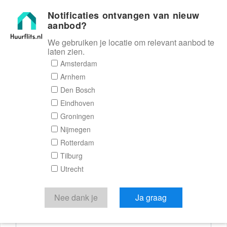
Notificaties ontvangen van nieuw
Huurflits
aanbod?
We gebruiken je locatie om relevant aanbod te
laten zien.
Reactieformulier
Amsterdam
Arnhem
Huurflits
Den Bosch
Eindhoven
Groningen
Nijmegen
Verstuur je bericht
Rotterdam
Tilburg
Door een bericht te sturen kom je in contact met de
Utrecht
aanbieder of makelaar van de woning.
Je reactie
Nee dank je
Ja graag