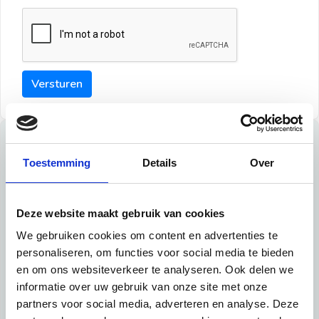
Versturen
Tips
Toestemming
Details
Over
Maak een goede indruk bij de verhuurder met deze tips:
Tip 1:
Deze website maakt gebruik van cookies
We gebruiken cookies om content en advertenties te
Schrijf een duidelijke introductie en geef de volgende
personaliseren, om functies voor social media te bieden
informatie mee:
en om ons websiteverkeer te analyseren. Ook delen we
informatie over uw gebruik van onze site met onze
Ben je student, werkachtig of werkzoekend
partners voor social media, adverteren en analyse. Deze
Wat je in je dagelijks leven doet