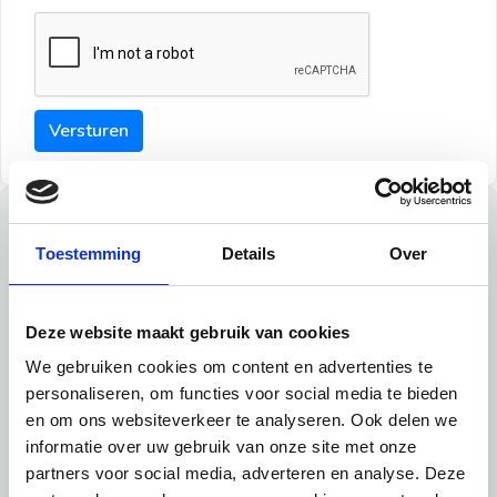
Versturen
Tips
Toestemming
Details
Over
Maak een goede indruk bij de verhuurder met deze tips:
Tip 1:
Deze website maakt gebruik van cookies
We gebruiken cookies om content en advertenties te
Schrijf een duidelijke introductie en geef de volgende
personaliseren, om functies voor social media te bieden
informatie mee:
en om ons websiteverkeer te analyseren. Ook delen we
informatie over uw gebruik van onze site met onze
Ben je student, werkachtig of werkzoekend
partners voor social media, adverteren en analyse. Deze
Wat je in je dagelijks leven doet