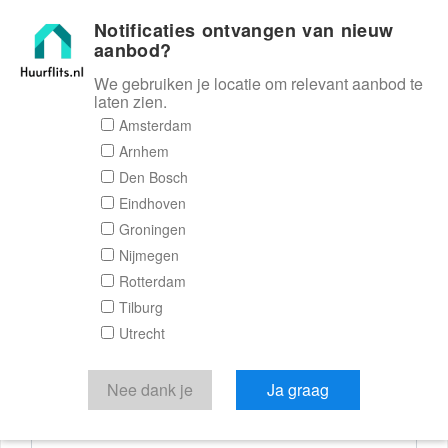
Notificaties ontvangen van nieuw
Huurflits
aanbod?
We gebruiken je locatie om relevant aanbod te
laten zien.
Reactieformulier
Amsterdam
Arnhem
Huurflits
Den Bosch
Eindhoven
Groningen
Nijmegen
Verstuur je bericht
Rotterdam
Tilburg
Door een bericht te sturen kom je in contact met de
Utrecht
aanbieder of makelaar van de woning.
Je reactie
Nee dank je
Ja graag