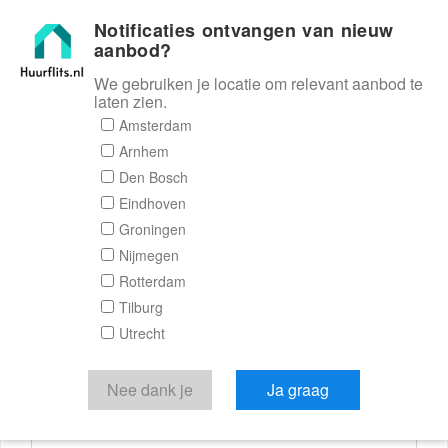
Notificaties ontvangen van nieuw
Huurflits
aanbod?
We gebruiken je locatie om relevant aanbod te
laten zien.
Reactieformulier
Amsterdam
Arnhem
Huurflits
Den Bosch
Eindhoven
Groningen
Nijmegen
Verstuur je bericht
Rotterdam
Tilburg
Door een bericht te sturen kom je in contact met de
Utrecht
aanbieder of makelaar van de woning.
Je reactie
Nee dank je
Ja graag