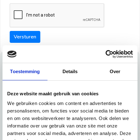
Versturen
Tips
Toestemming
Details
Over
Maak een goede indruk bij de verhuurder met deze tips:
Tip 1:
Deze website maakt gebruik van cookies
We gebruiken cookies om content en advertenties te
Schrijf een duidelijke introductie en geef de volgende
personaliseren, om functies voor social media te bieden
informatie mee:
en om ons websiteverkeer te analyseren. Ook delen we
informatie over uw gebruik van onze site met onze
Ben je student, werkachtig of werkzoekend
partners voor social media, adverteren en analyse. Deze
Wat je in je dagelijks leven doet